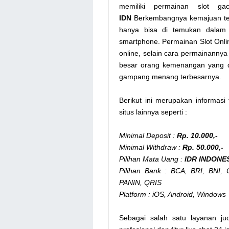
memiliki permainan slot g
IDN
Berkembangnya kemajuan tekn
hanya bisa di temukan dalam 
smartphone. Permainan Slot Onli
online, selain cara permainanny
besar orang kemenangan yang di 
gampang menang terbesarnya.
Berikut ini merupakan informasi
situs lainnya seperti :
Minimal Deposit :
Rp. 10.000,-
Minimal Withdraw :
Rp. 50.000,-
Pilihan Mata Uang :
IDR INDONE
Pilihan Bank : BCA, BRI, BNI
PANIN, QRIS
Platform : iOS, Android, Windows
Sebagai salah satu layanan jud