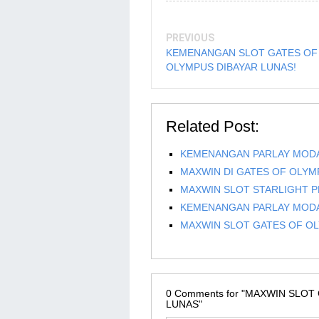
PREVIOUS
KEMENANGAN SLOT GATES OF
OLYMPUS DIBAYAR LUNAS!
Related Post:
KEMENANGAN PARLAY MODAL 
MAXWIN DI GATES OF OLYM
MAXWIN SLOT STARLIGHT PR
KEMENANGAN PARLAY MODAL 
MAXWIN SLOT GATES OF OL
0
Comments for "MAXWIN SLOT 
LUNAS"