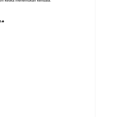
4 jam ketika menemukan kendala.
ya🔥