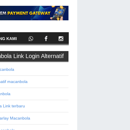
NG KAMI
ola Link Login Alternatif
canbola
natif macanbola
anbola
 Link terbaru
Parlay Macanbola