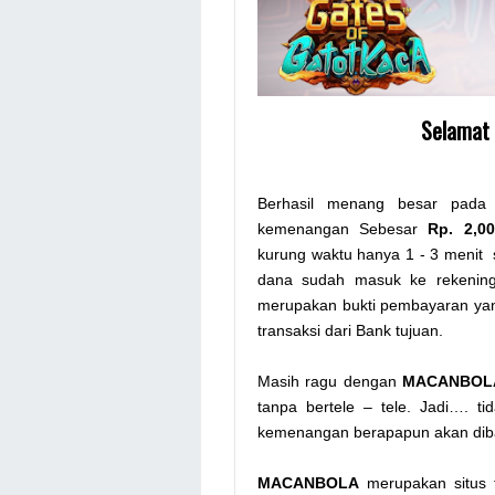
Selamat 
Berhasil menang besar pada
kemenangan Sebesar
Rp. 2,00
kurung waktu hanya 1 - 3 menit 
dana sudah masuk ke rekening
merupakan bukti pembayaran y
transaksi dari Bank tujuan.
Masih ragu dengan
MACANBO
tanpa bertele – tele. Jadi…. ti
kemenangan berapapun akan dib
MACANBOLA
merupakan situs t