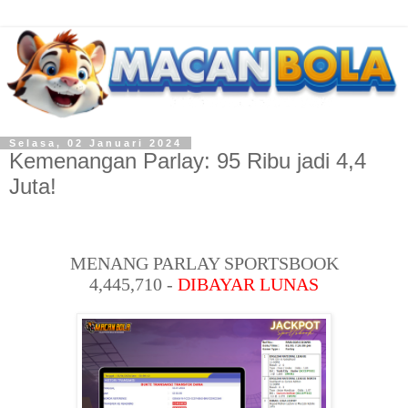
Selasa, 02 Januari 2024
Kemenangan Parlay: 95 Ribu jadi 4,4
Juta!
MENANG PARLAY SPORTSBOOK
4,445,710
-
DIBAYAR LUNAS