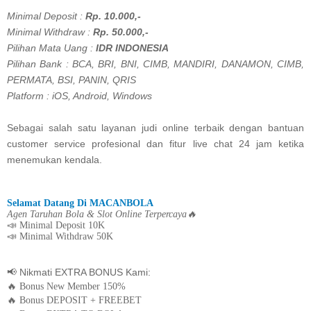
Minimal Deposit :
Rp. 10.000,-
Minimal Withdraw :
Rp. 50.000,-
Pilihan Mata Uang :
IDR INDONESIA
Pilihan Bank : BCA, BRI, BNI, CIMB, MANDIRI, DANAMON, CIMB,
PERMATA, BSI, PANIN, QRIS
Platform : iOS, Android, Windows
Sebagai salah satu layanan judi online terbaik dengan bantuan
customer service profesional dan fitur live chat 24 jam ketika
menemukan kendala.
Selamat Datang Di MACANBOLA
Agen Taruhan Bola & Slot Online Terpercaya🔥
📣 Minimal Deposit 10K
📣 Minimal Withdraw 50K
📢 Nikmati EXTRA BONUS Kami:
🔥 Bonus New Member 150%
🔥 Bonus DEPOSIT + FREEBET