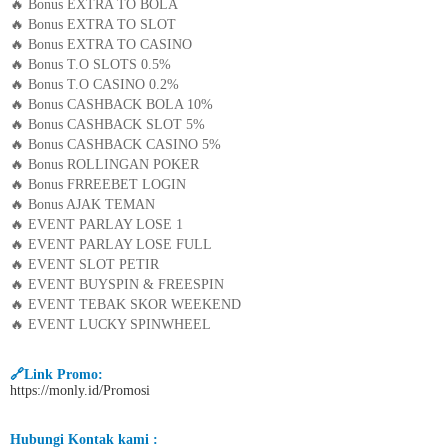
🔥 Bonus EXTRA TO BOLA
🔥 Bonus EXTRA TO SLOT
🔥 Bonus EXTRA TO CASINO
🔥 Bonus T.O SLOTS 0.5%
🔥 Bonus T.O CASINO 0.2%
🔥 Bonus CASHBACK BOLA 10%
🔥 Bonus CASHBACK SLOT 5%
🔥 Bonus CASHBACK CASINO 5%
🔥 Bonus ROLLINGAN POKER
🔥 Bonus FRREEBET LOGIN
🔥 Bonus AJAK TEMAN
🔥 EVENT PARLAY LOSE 1
🔥 EVENT PARLAY LOSE FULL
🔥 EVENT SLOT PETIR
🔥 EVENT BUYSPIN & FREESPIN
🔥 EVENT TEBAK SKOR WEEKEND
🔥 EVENT LUCKY SPINWHEEL
🔗Link Promo:
https://monly.id/Promosi
Hubungi Kontak kami :