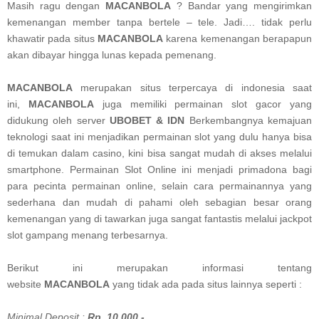
Masih ragu dengan
MACANBOLA
? Bandar yang mengirimkan
kemenangan member tanpa bertele – tele. Jadi…. tidak perlu
khawatir pada situs
MACANBOLA
karena kemenangan berapapun
akan dibayar hingga lunas kepada pemenang.
MACANBOLA
merupakan situs terpercaya di indonesia saat
ini,
MACANBOLA
juga memiliki permainan slot gacor yang
didukung oleh server
UBOBET & IDN
Berkembangnya kemajuan
teknologi saat ini menjadikan permainan slot yang dulu hanya bisa
di temukan dalam casino, kini bisa sangat mudah di akses melalui
smartphone. Permainan Slot Online ini menjadi primadona bagi
para pecinta permainan online, selain cara permainannya yang
sederhana dan mudah di pahami oleh sebagian besar orang
kemenangan yang di tawarkan juga sangat fantastis melalui jackpot
slot gampang menang terbesarnya.
Berikut ini merupakan informasi tentang
website
MACANBOLA
yang tidak ada pada situs lainnya seperti :
Minimal Deposit :
Rp. 10.000,-