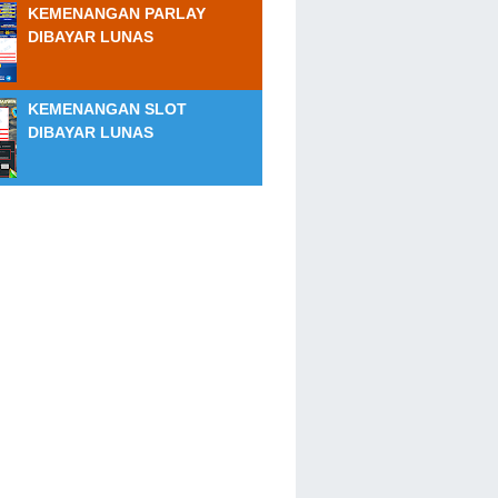
KEMENANGAN PARLAY
DIBAYAR LUNAS
KEMENANGAN SLOT
DIBAYAR LUNAS