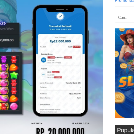
Promo Ma
Popul