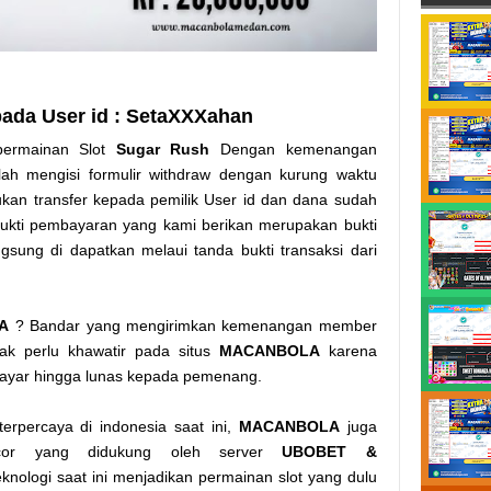
ada User id :
SetaXXXahan
permainan Slot
Sugar Rush
Dengan kemenangan
lah mengisi formulir withdraw dengan kurung waktu
kan transfer kepada pemilik User id dan dana sudah
kti pembayaran yang kami berikan merupakan bukti
gsung di dapatkan melaui tanda bukti transaksi dari
LA
? Bandar yang mengirimkan kemenangan member
dak perlu khawatir pada situs
MACANBOLA
karena
ayar hingga lunas kepada pemenang.
erpercaya di indonesia saat ini,
MACANBOLA
juga
acor yang didukung oleh server
UBOBET &
ologi saat ini menjadikan permainan slot yang dulu