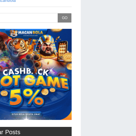
canbola
GO
ar Posts