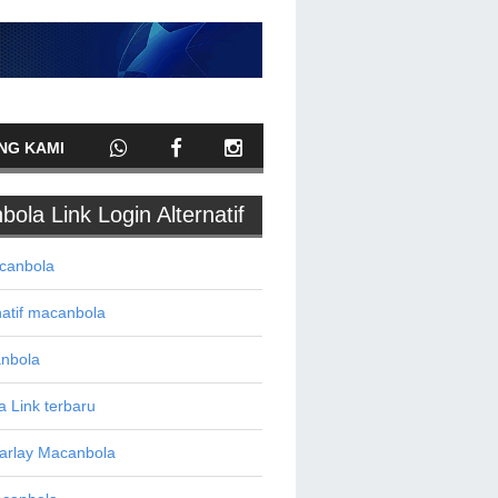
NG KAMI
ola Link Login Alternatif
canbola
natif macanbola
anbola
 Link terbaru
Parlay Macanbola