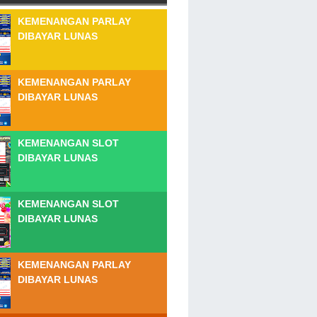
KEMENANGAN PARLAY
DIBAYAR LUNAS
KEMENANGAN PARLAY
DIBAYAR LUNAS
KEMENANGAN SLOT
DIBAYAR LUNAS
KEMENANGAN SLOT
DIBAYAR LUNAS
KEMENANGAN PARLAY
DIBAYAR LUNAS