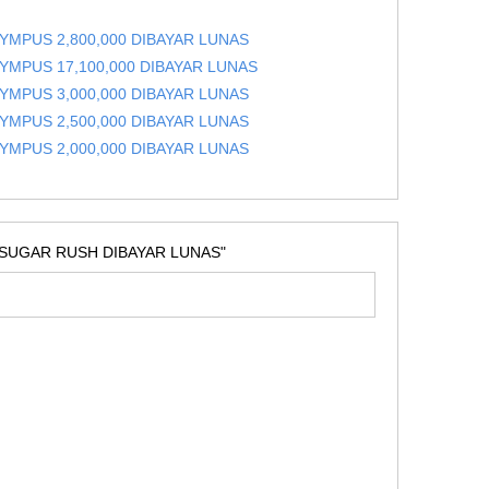
YMPUS 2,800,000 DIBAYAR LUNAS
YMPUS 17,100,000 DIBAYAR LUNAS
YMPUS 3,000,000 DIBAYAR LUNAS
YMPUS 2,500,000 DIBAYAR LUNAS
YMPUS 2,000,000 DIBAYAR LUNAS
 SUGAR RUSH DIBAYAR LUNAS"