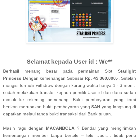
Selamat kepada User id :
We**
Berhasil menang besar pada permainan Slot
Starlight
Princess
Dengan kemenangan Sebesar
Rp. 45,360,000,-
. Setelah
mengisi formulir withdraw dengan kurung waktu hanya 1 - 3 menit
sudah melakukan transfer kepada pemilik User id dan dana sudah
masuk ke rekening pemenang. Bukti pembayaran yang kami
berikan merupakan bukti pembayaran yang
SAH
yang langsung di
dapatkan melaui tanda bukti transaksi dari Bank tujuan.
Masih ragu dengan
MACANBOLA
? Bandar yang mengirimkan
kemenangan member tanpa bertele – tele. Jadi…. tidak perlu