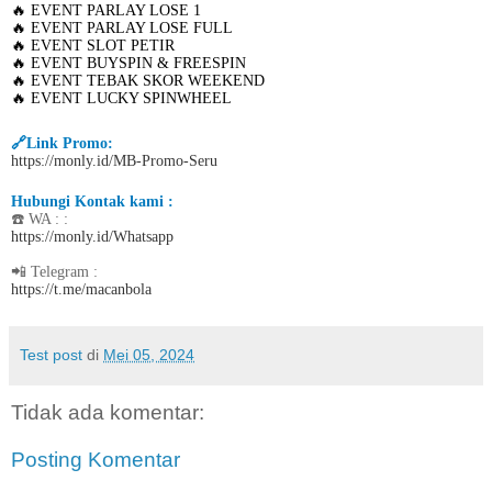
🔥 EVENT PARLAY LOSE 1
🔥 EVENT PARLAY LOSE FULL
🔥 EVENT SLOT PETIR
🔥 EVENT BUYSPIN & FREESPIN
🔥 EVENT TEBAK SKOR WEEKEND
🔥 EVENT LUCKY SPINWHEEL
🔗Link Promo:
https://monly.id/MB-Promo-Seru
Hubungi Kontak kami :
☎️ WA : :
https://monly.id/Whatsapp
📲 Telegram :
https://t.me/macanbola
Test post
di
Mei 05, 2024
Tidak ada komentar:
Posting Komentar