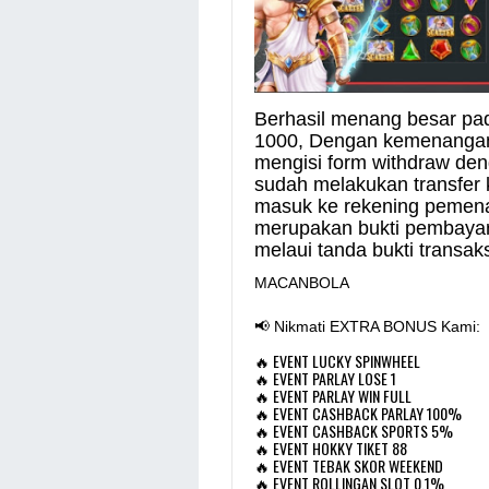
Berhasil menang besar pa
1000
, Dengan kemenanga
mengisi form withdraw den
sudah melakukan transfer 
masuk ke rekening pemena
merupakan bukti pembaya
melaui tanda bukti transaks
MACANBOLA
📢
Nikmati EXTRA BONUS Kami
:
🔥
EVENT LUCKY SPINWHEEL
🔥
EVENT PARLAY LOSE 1
🔥
EVENT PARLAY WIN FULL
🔥
EVENT CASHBACK PARLAY 100%
🔥
EVENT CASHBACK SPORTS 5%
🔥
EVENT HOKKY TIKET 88
🔥
EVENT TEBAK SKOR WEEKEND
🔥 EVENT ROLLINGAN SLOT 0.1%