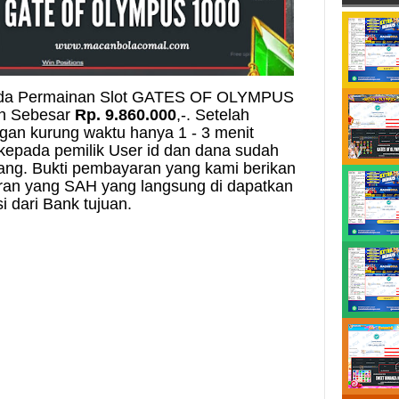
da Permainan Slot
GATES OF OLYMPUS
n Sebesar
Rp. 9.860.000
,-
. Setelah
gan kurung waktu hanya 1 - 3 menit
kepada pemilik User id dan dana sudah
ng. Bukti pembayaran yang kami berikan
ran yang
SAH
yang langsung di dapatkan
i dari Bank tujuan.