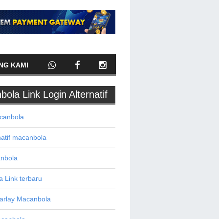
NG KAMI
ola Link Login Alternatif
canbola
natif macanbola
anbola
 Link terbaru
Parlay Macanbola