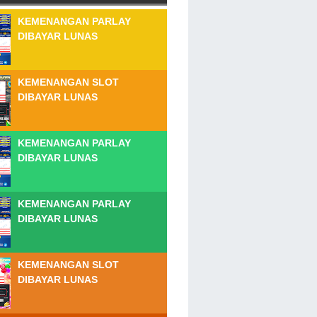
KEMENANGAN PARLAY
DIBAYAR LUNAS
KEMENANGAN SLOT
DIBAYAR LUNAS
KEMENANGAN PARLAY
DIBAYAR LUNAS
KEMENANGAN PARLAY
DIBAYAR LUNAS
KEMENANGAN SLOT
DIBAYAR LUNAS