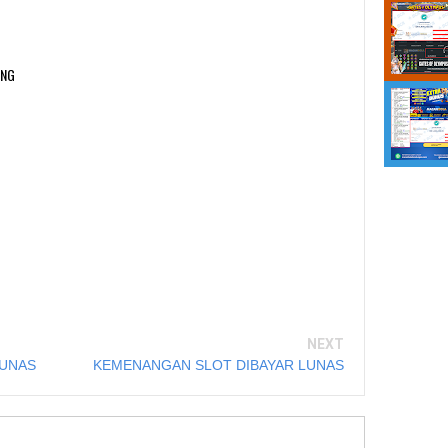
ING
NEXT
LUNAS
KEMENANGAN SLOT DIBAYAR LUNAS