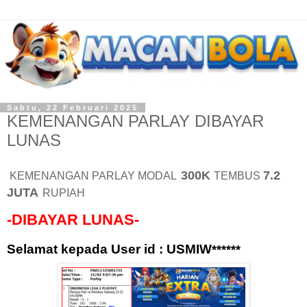
Sabtu, 22 Februari 2025
KEMENANGAN PARLAY DIBAYAR
LUNAS
300K
7.2
KEMENANGAN PARLAY MODAL
TEMBUS
JUTA
RUPIAH
-DIBAYAR LUNAS-
Selamat kepada User id : USMIW
******