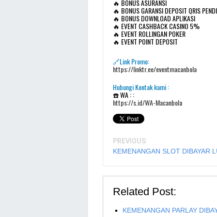
🔥 BONUS ASURANSI
🔥 BONUS GARANSI DEPOSIT QRIS PEND
🔥 BONUS DOWNLOAD APLIKASI
🔥 EVENT CASHBACK CASINO 5%
🔥 EVENT ROLLINGAN POKER
🔥 EVENT POINT DEPOSIT
🔗Link Promo:
https://linktr.ee/eventmacanbola
Hubungi Kontak kami :
☎️ WA : :
https://s.id/WA-Macanbola
PREVIOUS
KEMENANGAN SLOT DIBAYAR 
Related Post:
KEMENANGAN PARLAY DIBA