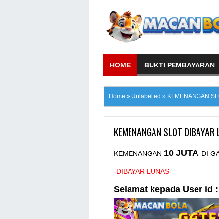
HOME
BUKTI PEMBAYARAN
Home
»
Unlabelled
»
KEMENANGAN SLO
KEMENANGAN SLOT DIBAYAR 
10 JUTA
KEMENANGAN
DI G
-DIBAYAR LUNAS-
Selamat kepada User id 