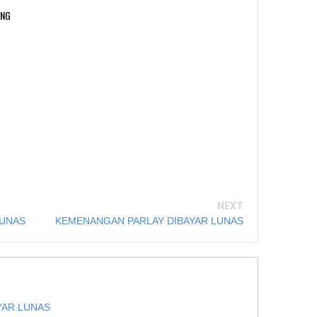
ING
NEXT
LUNAS
KEMENANGAN PARLAY DIBAYAR LUNAS
YAR LUNAS