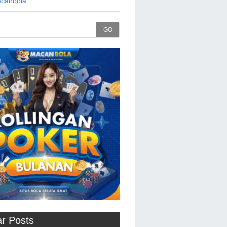
canbola
GO
ar Posts