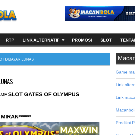
RTP
LINK ALTERNATIF
PROMOSI
SLOT
TENTA
Macanb
T DIBAYAR LUNAS
Game ma
LUNAS
Link alter
SLOT GATES OF OLYMPUS
AME
Link mac
Macanbola
: MIRAN
******
Prediksi 