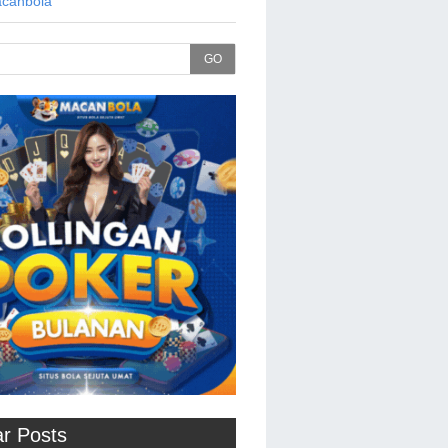
canbola
GO
ar Posts