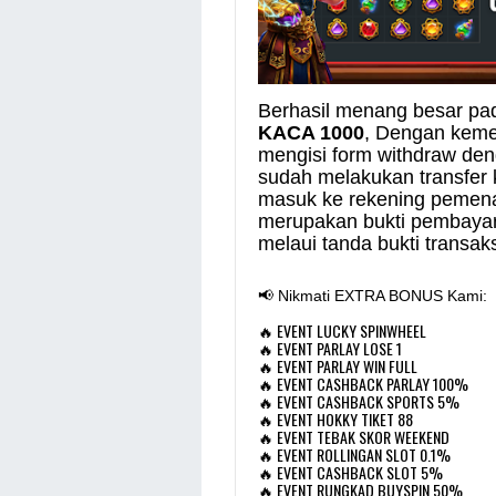
Berhasil menang besar pa
KACA 1000
, Dengan kem
mengisi form withdraw den
sudah melakukan transfer 
masuk ke rekening pemena
merupakan bukti pembaya
melaui tanda bukti transaks
📢
Nikmati EXTRA BONUS Kami
:
🔥
EVENT LUCKY SPINWHEEL
🔥
EVENT PARLAY LOSE 1
🔥
EVENT PARLAY WIN FULL
🔥
EVENT CASHBACK PARLAY 100%
🔥
EVENT CASHBACK SPORTS 5%
🔥
EVENT HOKKY TIKET 88
🔥
EVENT TEBAK SKOR WEEKEND
🔥 EVENT ROLLINGAN SLOT 0.1%
🔥
EVENT CASHBACK SLOT 5%
🔥 EVENT RUNGKAD BUYSPIN 50%