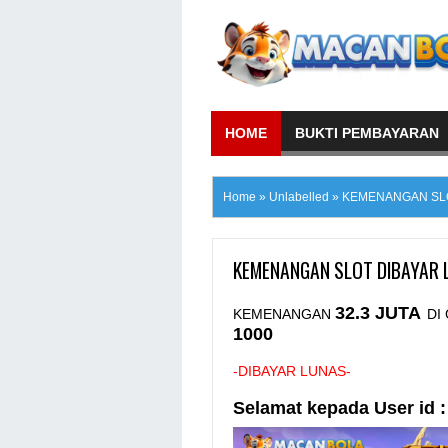
HOME
BUKTI PEMBAYARAN
Home
»
Unlabelled
»
KEMENANGAN SLO
KEMENANGAN SLOT DIBAYAR 
32.3 JUTA
KEMENANGAN
DI
1000
-DIBAYAR LUNAS-
Selamat kepada User id 