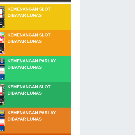
KEMENANGAN SLOT
DIBAYAR LUNAS
KEMENANGAN SLOT
DIBAYAR LUNAS
KEMENANGAN PARLAY
DIBAYAR LUNAS
KEMENANGAN SLOT
DIBAYAR LUNAS
KEMENANGAN PARLAY
DIBAYAR LUNAS