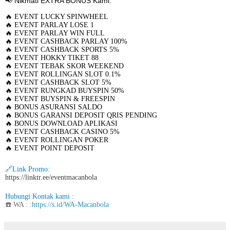
📢
Nikmati EXTRA BONUS Kami
:
🔥
EVENT LUCKY SPINWHEEL
🔥
EVENT PARLAY LOSE 1
🔥
EVENT PARLAY WIN FULL
🔥
EVENT CASHBACK PARLAY 100%
🔥
EVENT CASHBACK SPORTS 5%
🔥
EVENT HOKKY TIKET 88
🔥
EVENT TEBAK SKOR WEEKEND
🔥 EVENT ROLLINGAN SLOT 0.1%
🔥
EVENT CASHBACK SLOT 5%
🔥 EVENT RUNGKAD BUYSPIN 50%
🔥 EVENT BUYSPIN & FREESPIN
🔥 BONUS ASURANSI SALDO
🔥 BONUS GARANSI DEPOSIT QRIS PENDING
🔥 BONUS DOWNLOAD APLIKASI
🔥 EVENT CASHBACK CASINO 5%
🔥 EVENT ROLLINGAN POKER
🔥 EVENT POINT DEPOSIT
🔗Link Promo:
https://linktr.ee/eventmacanbola
Hubungi Kontak kami :
☎️ WA : :
https://s.id/WA-Macanbola