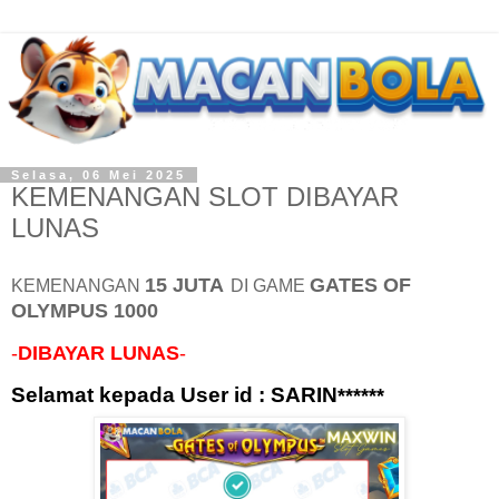
Selasa, 06 Mei 2025
KEMENANGAN SLOT DIBAYAR
LUNAS
15 JUTA
GATES OF
KEMENANGAN
DI GAME
OLYMPUS 1000
-
DIBAYAR LUNAS
-
Selamat kepada User id : SARIN
******