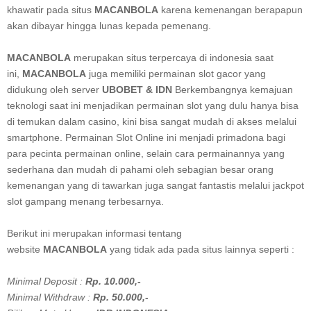
khawatir pada situs
MACANBOLA
karena kemenangan berapapun
akan dibayar hingga lunas kepada pemenang.
MACANBOLA
merupakan situs terpercaya di indonesia saat
ini,
MACANBOLA
juga memiliki permainan slot gacor yang
didukung oleh server
UBOBET & IDN
Berkembangnya kemajuan
teknologi saat ini menjadikan permainan slot yang dulu hanya bisa
di temukan dalam casino, kini bisa sangat mudah di akses melalui
smartphone. Permainan Slot Online ini menjadi primadona bagi
para pecinta permainan online, selain cara permainannya yang
sederhana dan mudah di pahami oleh sebagian besar orang
kemenangan yang di tawarkan juga sangat fantastis melalui jackpot
slot gampang menang terbesarnya.
Berikut ini merupakan informasi tentang
website
MACANBOLA
yang tidak ada pada situs lainnya seperti :
Minimal Deposit :
Rp. 10.000,-
Minimal Withdraw :
Rp. 50.000,-