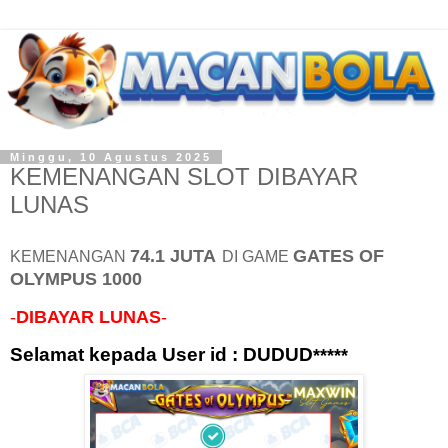
Minggu, 10 Agustus 2025
KEMENANGAN SLOT DIBAYAR
LUNAS
74.1 JUTA
GATES OF
KEMENANGAN
DI GAME
OLYMPUS 1000
-
DIBAYAR LUNAS
-
Selamat kepada User id :
DUDUD
*****