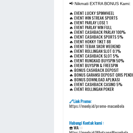
📢
Nikmati EXTRA BONUS Kami
:
🔥
EVENT LUCKY SPINWHEEL
🔥
EVENT WIN STREAK SPORTS
🔥
EVENT PARLAY LOSE 1
🔥
EVENT PARLAY WIN FULL
🔥
EVENT CASHBACK PARLAY 100%
🔥
EVENT CASHBACK SPORTS 5%
🔥
EVENT HOKKY TIKET 88
🔥
EVENT TEBAK SKOR WEEKEND
🔥 EVENT ROLLINGAN SLOT 0.1%
🔥
EVENT CASHBACK SLOT 5%
🔥 EVENT RUNGKAD BUYSPIN 50%
🔥 EVENT BUYSPIN & FREESPIN
🔥 BONUS CASHBACK DEPOSIT
🔥 BONUS GARANSI DEPOSIT QRIS PEND
🔥 BONUS DOWNLOAD APLIKASI
🔥 EVENT CASHBACK CASINO 5%
🔥 EVENT ROLLINGAN POKER
🔗Link Promo:
https://monly.id/promo-macanbola
Hubungi Kontak kami :
☎️ WA : :
https://monly.id/WhatsappMacanbola