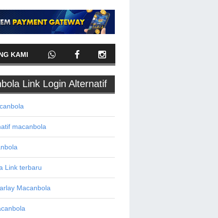
NG KAMI
ola Link Login Alternatif
canbola
natif macanbola
anbola
 Link terbaru
Parlay Macanbola
canbola