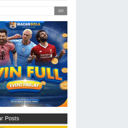
GO
ar Posts