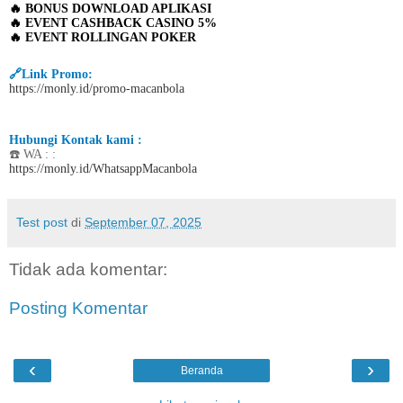
🔥 BONUS DOWNLOAD APLIKASI
🔥 EVENT CASHBACK CASINO 5%
🔥 EVENT ROLLINGAN POKER
🔗Link Promo:
https://monly.id/promo-macanbola
Hubungi Kontak kami :
☎️ WA : :
https://monly.id/WhatsappMacanbola
Test post
di
September 07, 2025
Tidak ada komentar:
Posting Komentar
‹
›
Beranda