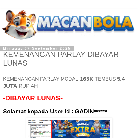
Minggu, 07 September 2025
KEMENANGAN PARLAY DIBAYAR
LUNAS
165K
5.4
KEMENANGAN PARLAY MODAL
TEMBUS
JUTA
RUPIAH
-DIBAYAR LUNAS-
Selamat kepada User id : GADIN
******