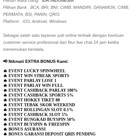
Pilihan Mata Uang :
IDR INDONESIA
Pilihan Bank : BCA, BRI, BNI, CIMB, MANDIRI, DANAMON, CIMB,
PERMATA, BSI, PANIN, QRIS
Platform : iOS, Android, Windows
Sebagai salah satu layanan judi online terbaik dengan bantuan
customer service profesional dan fitur live chat 24 jam ketika
menemukan kendala.
📢
Nikmati EXTRA BONUS Kami
:
🔥
EVENT LUCKY SPINWHEEL
🔥
EVENT WIN STREAK SPORTS
🔥
EVENT PARLAY LOSE 1
🔥
EVENT PARLAY WIN FULL
🔥
EVENT CASHBACK PARLAY 100%
🔥
EVENT CASHBACK SPORTS 5%
🔥
EVENT HOKKY TIKET 88
🔥
EVENT TEBAK SKOR WEEKEND
🔥 EVENT ROLLINGAN SLOT 0.1%
🔥
EVENT CASHBACK SLOT 5%
🔥 EVENT RUNGKAD BUYSPIN 50%
🔥 EVENT BUYSPIN & FREESPIN
🔥 BONUS ASURANSI
🔥 BONUS GARANSI DEPOSIT QRIS PENDING