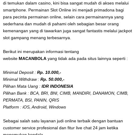
di temukan dalam casino, kini bisa sangat mudah di akses melalui
smartphone. Permainan Slot Online ini menjadi primadona bagi
para pecinta permainan online, selain cara permainannya yang
sederhana dan mudah di pahami oleh sebagian besar orang
kemenangan yang di tawarkan juga sangat fantastis melalui jackpot
slot gampang menang terbesarnya.
Berikut ini merupakan informasi tentang
website
MACANBOLA
yang tidak ada pada situs lainnya seperti :
Minimal Deposit :
Rp. 10.000,-
Minimal Withdraw :
Rp. 50.000,-
Pilihan Mata Uang :
IDR INDONESIA
Pilihan Bank : BCA, BRI, BNI, CIMB, MANDIRI, DANAMON, CIMB,
PERMATA, BSI, PANIN, QRIS
Platform : iOS, Android, Windows
Sebagai salah satu layanan judi online terbaik dengan bantuan
customer service profesional dan fitur live chat 24 jam ketika
menemukan kendala.