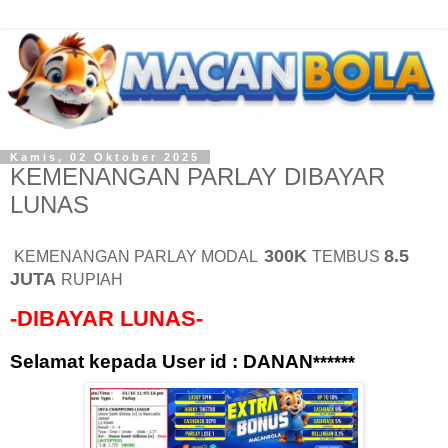
Kamis, 02 Oktober 2025
KEMENANGAN PARLAY DIBAYAR
LUNAS
300K
8.5
KEMENANGAN PARLAY MODAL
TEMBUS
JUTA
RUPIAH
-DIBAYAR LUNAS-
Selamat kepada User id : DANAN
******