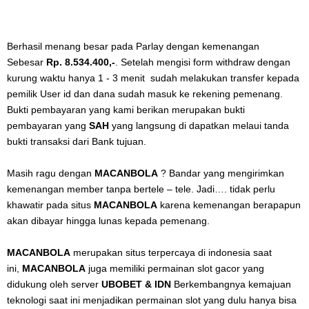
Berhasil menang besar pada Parlay dengan kemenangan
Sebesar
Rp. 8.534.400
,-
. Setelah mengisi form withdraw dengan
kurung waktu hanya 1 - 3 menit sudah melakukan transfer kepada
pemilik User id dan dana sudah masuk ke rekening pemenang.
Bukti pembayaran yang kami berikan merupakan bukti
pembayaran yang
SAH
yang langsung di dapatkan melaui tanda
bukti transaksi dari Bank tujuan.
Masih ragu dengan
MACANBOLA
? Bandar yang mengirimkan
kemenangan member tanpa bertele – tele. Jadi…. tidak perlu
khawatir pada situs
MACANBOLA
karena kemenangan berapapun
akan dibayar hingga lunas kepada pemenang.
MACANBOLA
merupakan situs terpercaya di indonesia saat
ini,
MACANBOLA
juga memiliki permainan slot gacor yang
didukung oleh server
UBOBET & IDN
Berkembangnya kemajuan
teknologi saat ini menjadikan permainan slot yang dulu hanya bisa