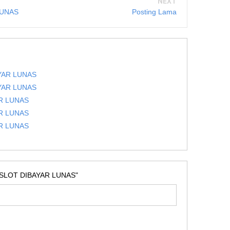
NEXT
LUNAS
Posting Lama
YAR LUNAS
YAR LUNAS
R LUNAS
R LUNAS
R LUNAS
SLOT DIBAYAR LUNAS"