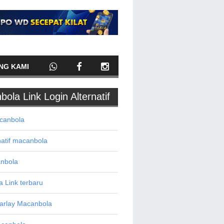
NG KAMI
ola Link Login Alternatif
canbola
natif macanbola
anbola
 Link terbaru
Parlay Macanbola