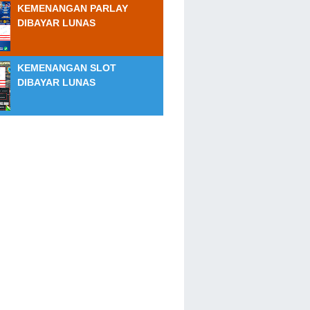
KEMENANGAN PARLAY
DIBAYAR LUNAS
KEMENANGAN SLOT
DIBAYAR LUNAS