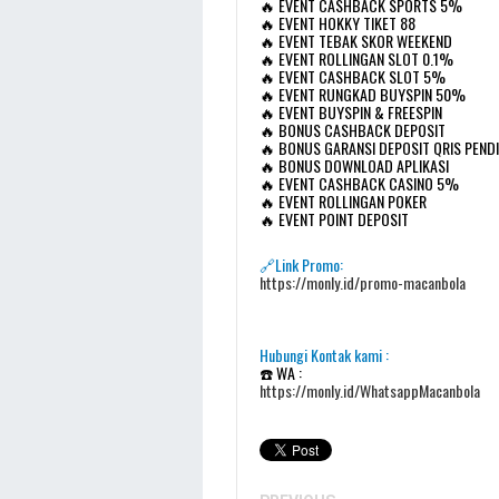
🔥
EVENT CASHBACK SPORTS 5%
🔥
EVENT HOKKY TIKET 88
🔥
EVENT TEBAK SKOR WEEKEND
🔥 EVENT ROLLINGAN SLOT 0.1%
🔥
EVENT CASHBACK SLOT 5%
🔥 EVENT RUNGKAD BUYSPIN 50%
🔥 EVENT BUYSPIN & FREESPIN
🔥 BONUS CASHBACK DEPOSIT
🔥 BONUS GARANSI DEPOSIT QRIS PEND
🔥 BONUS DOWNLOAD APLIKASI
🔥 EVENT CASHBACK CASINO 5%
🔥 EVENT ROLLINGAN POKER
🔥 EVENT POINT DEPOSIT
🔗Link Promo:
https://monly.id/promo-macanbola
Hubungi Kontak kami :
☎️ WA :
https://monly.id/WhatsappMacanbola