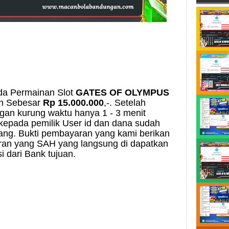
da Permainan Slot
GATES OF OLYMPUS
n Sebesar
Rp 15.000.000
,-
. Setelah
gan kurung waktu hanya 1 - 3 menit
kepada pemilik User id dan dana sudah
ng. Bukti pembayaran yang kami berikan
ran yang
SAH
yang langsung di dapatkan
i dari Bank tujuan.