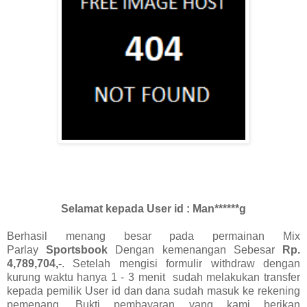
Selamat kepada User id : Man******g
Berhasil menang besar pada permainan Mix
Parlay
Sportsbook
Dengan kemenangan Sebesar
Rp.
4,789,704,-
. Setelah mengisi formulir withdraw dengan
kurung waktu hanya 1 - 3 menit sudah melakukan transfer
kepada pemilik User id dan dana sudah masuk ke rekening
pemenang. Bukti pembayaran yang kami berikan