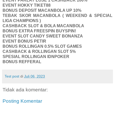
EVENT PARLAY LOSE 1 CASHBACK 100%
EVENT HOKKY TIKET88
BONUS DEPOSIT MACANBOLA UP 10%
TEBAK SKOR MACANBOLA ( WEEKEND & SPECIAL
LIGA CHAMPIONS )
CASHBACK SLOT & BOLA MACANBOLA
BONUS EXTRA FREESPIN BUYSPIN!
EVENT SLOT CANDY SWEET BONANZA
EVENT BONUS PETIR
BONUS ROLLINGAN 0.5% SLOT GAMES
CASHBACK & ROLLINGAN SLOT 5%
SPESIAL ROLLINGAN IDNPOKER
BONUS REFFERAL
Test post
di
Juli 06, 2023
Tidak ada komentar:
Posting Komentar