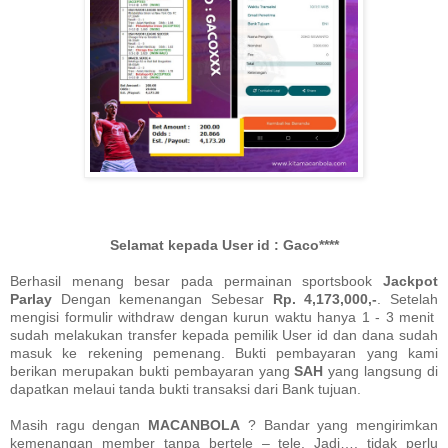
Selamat kepada User id : Gaco****
Berhasil menang besar pada permainan sportsbook
Jackpot
Parlay
Dengan kemenangan Sebesar
Rp. 4,173,000,-
. Setelah
mengisi formulir withdraw dengan kurun waktu hanya 1 - 3 menit
sudah melakukan transfer kepada pemilik User id dan dana sudah
masuk ke rekening pemenang. Bukti pembayaran yang kami
berikan merupakan bukti pembayaran yang
SAH
yang langsung di
dapatkan melaui tanda bukti transaksi dari Bank tujuan.
Masih ragu dengan
MACANBOLA
? Bandar yang mengirimkan
kemenangan member tanpa bertele – tele. Jadi…. tidak perlu