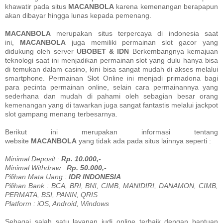
khawatir pada situs
MACANBOLA
karena kemenangan berapapun
akan dibayar hingga lunas kepada pemenang.
MACANBOLA
merupakan situs terpercaya di indonesia saat
ini,
MACANBOLA
juga memiliki permainan slot gacor yang
didukung oleh server
UBOBET & IDN
Berkembangnya kemajuan
teknologi saat ini menjadikan permainan slot yang dulu hanya bisa
di temukan dalam casino, kini bisa sangat mudah di akses melalui
smartphone. Permainan Slot Online ini menjadi primadona bagi
para pecinta permainan online, selain cara permainannya yang
sederhana dan mudah di pahami oleh sebagian besar orang
kemenangan yang di tawarkan juga sangat fantastis melalui jackpot
slot gampang menang terbesarnya.
Berikut ini merupakan informasi tentang
website
MACANBOLA
yang tidak ada pada situs lainnya seperti :
Minimal Deposit :
Rp. 10.000,-
Minimal Withdraw :
Rp. 50.000,-
Pilihan Mata Uang :
IDR INDONESIA
Pilihan Bank : BCA, BRI, BNI, CIMB, MANIDIRI, DANAMON, CIMB,
PERMATA, BSI, PANIN, QRIS
Platform : iOS, Android, Windows
Sebagai salah satu layanan judi online terbaik dengan bantuan