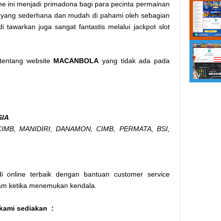
ne ini menjadi primadona bagi para pecinta permainan
a yang sederhana dan mudah di pahami oleh sebagian
tawarkan juga sangat fantastis melalui jackpot slot
 tentang website
MACANBOLA
yang tidak ada pada
SIA
, CIMB, MANIDIRI, DANAMON, CIMB, PERMATA, BSI,
i online terbaik dengan bantuan customer service
4 jam ketika menemukan kendala.
 kami sediakan :