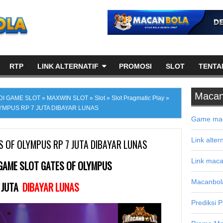
RTP
LINK ALTERNATIF
PROMOSI
SLOT
TENTA
Macanb
DI GAME SLOT
»
MAXWIN SLOT
»
Slot
»
Slot Pragmatic Play
»
YMPUS RP 7 JUTA DIBAYAR LUNAS
Game ma
Link alter
S OF OLYMPUS RP 7 JUTA DIBAYAR LUNAS
Link mac
 GAME SLOT GATES OF OLYMPUS
Macanbola
7 JUTA
DIBAYAR LUNAS
Prediksi 