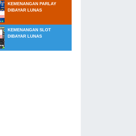
KEMENANGAN PARLAY
DIBAYAR LUNAS
KEMENANGAN SLOT
DIBAYAR LUNAS