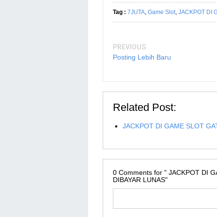
Tag :
7JUTA
,
Game Slot
,
JACKPOT DI 
PREVIOUS
Posting Lebih Baru
Related Post:
JACKPOT DI GAME SLOT GA
0
Comments for " JACKPOT DI 
DIBAYAR LUNAS"