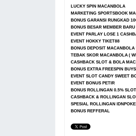
LUCKY SPIN MACANBOLA
MARKETING SPORTSBOOK M
BONUS GARANSI RUNGKAD 1
BONUS BESAR MEMBER BARU
EVENT PARLAY LOSE 1 CASHB
EVENT HOKKY TIKET88
BONUS DEPOSIT MACANBOLA 
TEBAK SKOR MACANBOLA ( WE
CASHBACK SLOT & BOLA MA
BONUS EXTRA FREESPIN BUYS
EVENT SLOT CANDY SWEET B
EVENT BONUS PETIR
BONUS ROLLINGAN 0.5% SLO
CASHBACK & ROLLINGAN SLO
SPESIAL ROLLINGAN IDNPOK
BONUS REFFERAL