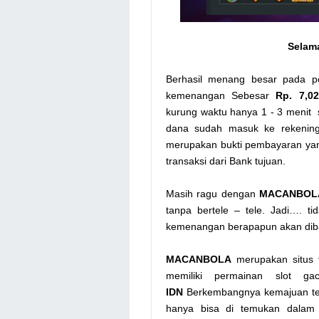
Selama
Berhasil menang besar pada 
kemenangan Sebesar
Rp. 7,02
kurung waktu hanya 1 - 3 menit 
dana sudah masuk ke rekening
merupakan bukti pembayaran y
transaksi dari Bank tujuan.
Masih ragu dengan
MACANBO
tanpa bertele – tele. Jadi…. ti
kemenangan berapapun akan dib
MACANBOLA
merupakan situs t
memiliki permainan slot g
IDN
Berkembangnya kemajuan tekn
hanya bisa di temukan dalam 