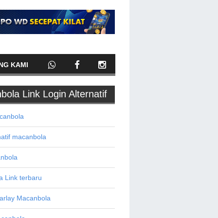
NG KAMI
ola Link Login Alternatif
canbola
natif macanbola
anbola
 Link terbaru
Parlay Macanbola