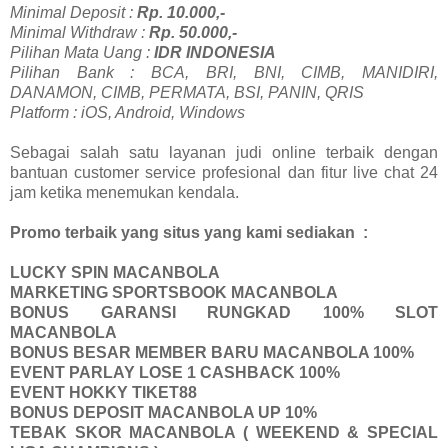
Minimal Deposit :
Rp. 10.000,-
Minimal Withdraw :
Rp. 50.000,-
Pilihan Mata Uang :
IDR INDONESIA
Pilihan Bank : BCA, BRI, BNI, CIMB, MANIDIRI,
DANAMON, CIMB, PERMATA, BSI, PANIN, QRIS
Platform : iOS, Android, Windows
Sebagai salah satu layanan judi online terbaik dengan
bantuan customer service profesional dan fitur live chat 24
jam ketika menemukan kendala.
Promo terbaik yang situs yang kami sediakan :
LUCKY SPIN MACANBOLA
MARKETING SPORTSBOOK MACANBOLA
BONUS GARANSI RUNGKAD 100% SLOT
MACANBOLA
BONUS BESAR MEMBER BARU MACANBOLA 100%
EVENT PARLAY LOSE 1 CASHBACK 100%
EVENT HOKKY TIKET88
BONUS DEPOSIT MACANBOLA UP 10%
TEBAK SKOR MACANBOLA ( WEEKEND & SPECIAL