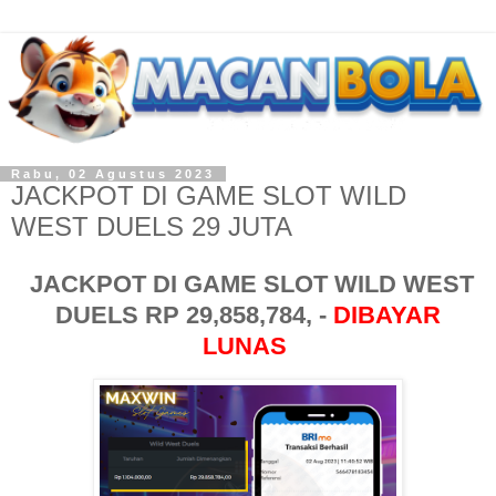
Rabu, 02 Agustus 2023
JACKPOT DI GAME SLOT WILD
WEST DUELS 29 JUTA
JACKPOT DI GAME SLOT WILD WEST
DUELS RP 29,858,784, -
DIBAYAR
LUNAS