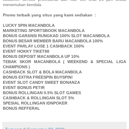
menemukan kendala.
Promo terbaik yang situs yang kami sediakan :
LUCKY SPIN MACANBOLA
MARKETING SPORTSBOOK MACANBOLA
BONUS GARANSI RUNGKAD 100% SLOT MACANBOLA
BONUS BESAR MEMBER BARU MACANBOLA 100%
EVENT PARLAY LOSE 1 CASHBACK 100%
EVENT HOKKY TIKET88
BONUS DEPOSIT MACANBOLA UP 10%
TEBAK SKOR MACANBOLA ( WEEKEND & SPECIAL LIGA
CHAMPIONS )
CASHBACK SLOT & BOLA MACANBOLA
BONUS EXTRA FREESPIN BUYSPIN!
EVENT SLOT CANDY SWEET BONANZA
EVENT BONUS PETIR
BONUS ROLLINGAN 0.5% SLOT GAMES
CASHBACK & ROLLINGAN SLOT 5%
SPESIAL ROLLINGAN IDNPOKER
BONUS REFFERAL