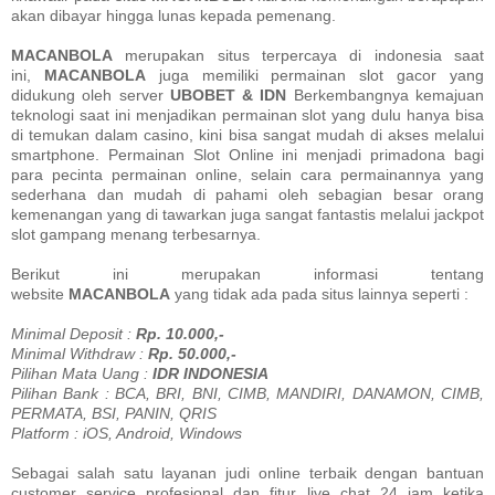
akan dibayar hingga lunas kepada pemenang.
MACANBOLA
merupakan situs terpercaya di indonesia saat
ini,
MACANBOLA
juga memiliki permainan slot gacor yang
didukung oleh server
UBOBET & IDN
Berkembangnya kemajuan
teknologi saat ini menjadikan permainan slot yang dulu hanya bisa
di temukan dalam casino, kini bisa sangat mudah di akses melalui
smartphone. Permainan Slot Online ini menjadi primadona bagi
para pecinta permainan online, selain cara permainannya yang
sederhana dan mudah di pahami oleh sebagian besar orang
kemenangan yang di tawarkan juga sangat fantastis melalui jackpot
slot gampang menang terbesarnya.
Berikut ini merupakan informasi tentang
website
MACANBOLA
yang tidak ada pada situs lainnya seperti :
Minimal Deposit :
Rp. 10.000,-
Minimal Withdraw :
Rp. 50.000,-
Pilihan Mata Uang :
IDR INDONESIA
Pilihan Bank : BCA, BRI, BNI, CIMB, MANDIRI, DANAMON, CIMB,
PERMATA, BSI, PANIN, QRIS
Platform : iOS, Android, Windows
Sebagai salah satu layanan judi online terbaik dengan bantuan
customer service profesional dan fitur live chat 24 jam ketika