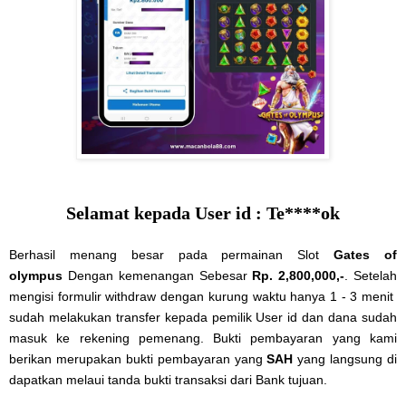
Selamat kepada User id : Te****ok
Berhasil menang besar pada permainan Slot
Gates of
olympus
Dengan kemenangan Sebesar
Rp. 2,800,000,-
. Setelah
mengisi formulir withdraw dengan kurung waktu hanya 1 - 3 menit
sudah melakukan transfer kepada pemilik User id dan dana sudah
masuk ke rekening pemenang. Bukti pembayaran yang kami
berikan merupakan bukti pembayaran yang
SAH
yang langsung di
dapatkan melaui tanda bukti transaksi dari Bank tujuan.