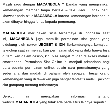
Masih ragu dengan
MACANBOLA
? Bandar yang mengirimkan
kemenangan member tanpa bertele – tele. Jadi…. tidak perlu
khawatir pada situs
MACANBOLA
karena kemenangan berapapun
akan dibayar hingga lunas kepada pemenang.
MACANBOLA
merupakan situs terpercaya di indonesia saat
ini,
MACANBOLA
juga memiliki permainan slot gacor yang
didukung oleh server
UBOBET & IDN
Berkembangnya kemajuan
teknologi saat ini menjadikan permainan slot yang dulu hanya bisa
di temukan dalam casino, kini bisa sangat mudah di akses melalui
smartphone. Permainan Slot Online ini menjadi primadona bagi
para pecinta permainan online, selain cara permainannya yang
sederhana dan mudah di pahami oleh sebagian besar orang
kemenangan yang di tawarkan juga sangat fantastis melalui jackpot
slot gampang menang terbesarnya.
Berikut ini merupakan informasi tentang
website
MACANBOLA
yang tidak ada pada situs lainnya seperti :