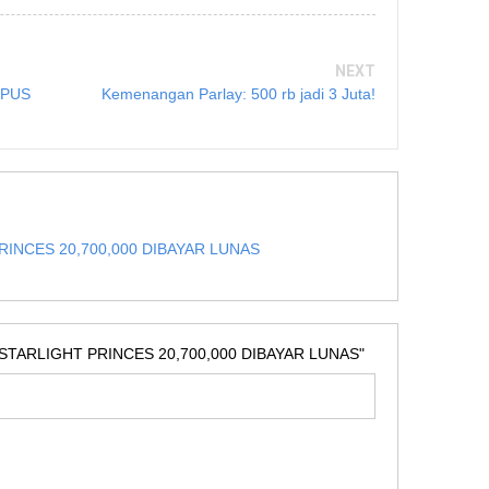
NEXT
MPUS
Kemenangan Parlay: 500 rb jadi 3 Juta!
INCES 20,700,000 DIBAYAR LUNAS
STARLIGHT PRINCES 20,700,000 DIBAYAR LUNAS"