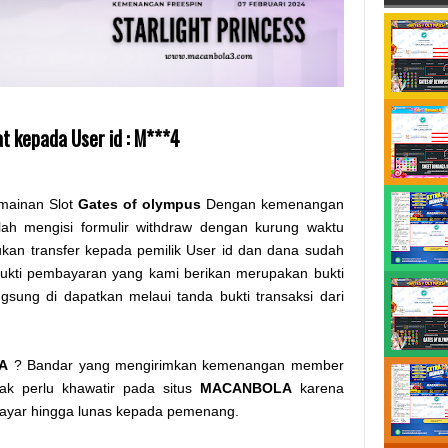
t kepada User id : M***4
mainan Slot
Gates of olympus
Dengan kemenangan
lah mengisi formulir withdraw dengan kurung waktu
kan transfer kepada pemilik User id dan dana sudah
kti pembayaran yang kami berikan merupakan bukti
gsung di dapatkan melaui tanda bukti transaksi dari
LA
? Bandar yang mengirimkan kemenangan member
dak perlu khawatir pada situs
MACANBOLA
karena
ayar hingga lunas kepada pemenang.