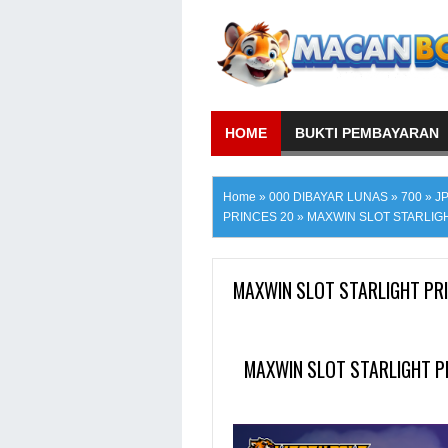
HOME
BUKTI PEMBAYARAN
Home
»
000 DIBAYAR LUNAS
»
700
»
J
PRINCES 20
»
MAXWIN SLOT STARLIGH
MAXWIN SLOT STARLIGHT PRI
MAXWIN SLOT STARLIGHT P