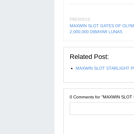
PREVIOUS
MAXWIN SLOT GATES OF OLY
2,000,000 DIBAYAR LUNAS
Related Post:
MAXWIN SLOT STARLIGHT PR
0
Comments for "MAXWIN SLOT 