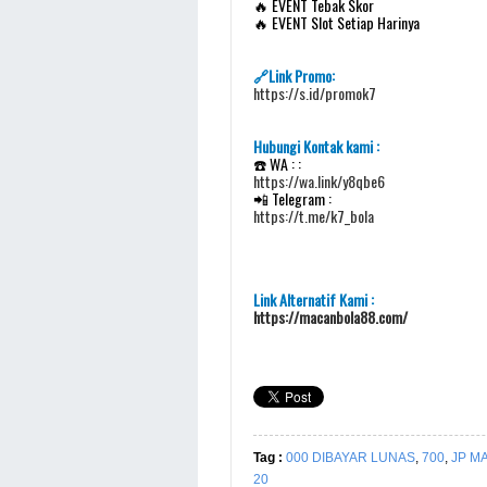
🔥 EVENT Tebak Skor
🔥 EVENT Slot Setiap Harinya
🔗Link Promo:
https://s.id/promok7
Hubungi Kontak kami :
☎️ WA : :
https://wa.link/y8qbe6
📲 Telegram :
https://t.me/k7_bola
Link Alternatif Kami :
https://macanbola88.com/
Tag :
000 DIBAYAR LUNAS
,
700
,
JP M
20