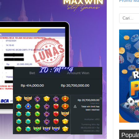
Promo Ma
Popul