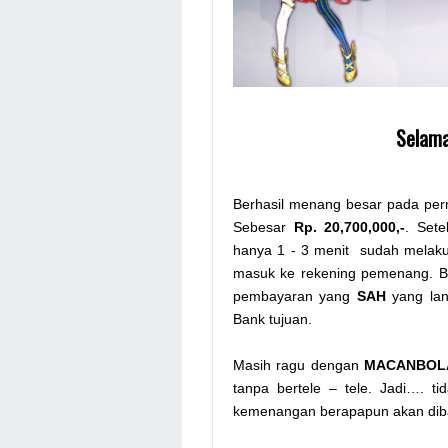
Selama
Berhasil menang besar pada per
Sebesar
Rp. 20,700,000,-
. Sete
hanya 1 - 3 menit sudah melaku
masuk ke rekening pemenang. Bu
pembayaran yang
SAH
yang lan
Bank tujuan.
Masih ragu dengan
MACANBO
tanpa bertele – tele. Jadi…. ti
kemenangan berapapun akan dib