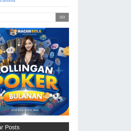
canbola
GO
ar Posts