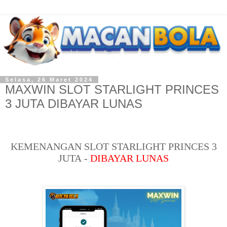
Selasa, 26 Maret 2024
MAXWIN SLOT STARLIGHT PRINCES
3 JUTA DIBAYAR LUNAS
KEMENANGAN SLOT STARLIGHT PRINCES 3
JUTA
-
DIBAYAR LUNAS