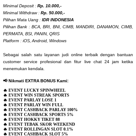
Minimal Deposit :
Rp. 10.000,-
Minimal Withdraw :
Rp. 50.000,-
Pilihan Mata Uang :
IDR INDONESIA
Pilihan Bank : BCA, BRI, BNI, CIMB, MANDIRI, DANAMON, CIMB,
PERMATA, BSI, PANIN, QRIS
Platform : iOS, Android, Windows
Sebagai salah satu layanan judi online terbaik dengan bantuan
customer service profesional dan fitur live chat 24 jam ketika
menemukan kendala.
📢
Nikmati EXTRA BONUS Kami
:
🔥
EVENT LUCKY SPINWHEEL
🔥
EVENT WIN STREAK SPORTS
🔥
EVENT PARLAY LOSE 1
🔥
EVENT PARLAY WIN FULL
🔥
EVENT CASHBACK PARLAY 100%
🔥
EVENT CASHBACK SPORTS 5%
🔥
EVENT HOKKY TIKET 88
🔥
EVENT TEBAK SKOR WEEKEND
🔥 EVENT ROLLINGAN SLOT 0.1%
🔥
EVENT CASHBACK SLOT 5%