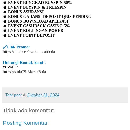
🔥 EVENT RUNGKAD BUYSPIN 50%
🔥 EVENT BUYSPIN & FREESPIN
🔥 BONUS ASURANSI
🔥 BONUS GARANSI DEPOSIT QRIS PENDING
🔥 BONUS DOWNLOAD APLIKASI
🔥 EVENT CASHBACK CASINO 5%
🔥 EVENT ROLLINGAN POKER
🔥 EVENT POINT DEPOSIT
🔗Link Promo:
https://linktr.ee/eventmacanbola
Hubungi Kontak kami :
☎️ WA : :
https://s.id/CS-MacanBola
Test post
di
Oktober 31, 2024
Tidak ada komentar:
Posting Komentar