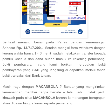
Berhasil menang besar pada Parlay dengan kemenangan
Sebesar
Rp. 13.717.200,-
. Setelah mengisi form withdraw dengan
kurung waktu hanya 1 - 3 menit sudah melakukan transfer kepada
pemilik User id dan dana sudah masuk ke rekening pemenang.
Bukti pembayaran yang kami berikan merupakan bukti
pembayaran yang
SAH
yang langsung di dapatkan melaui tanda
bukti transaksi dari Bank tujuan.
Masih ragu dengan
MACANBOLA
? Bandar yang mengirimkan
kemenangan member tanpa bertele – tele. Jadi…. tidak perlu
khawatir pada situs
MACANBOLA
karena kemenangan berapapun
akan dibayar hingga lunas kepada pemenang.