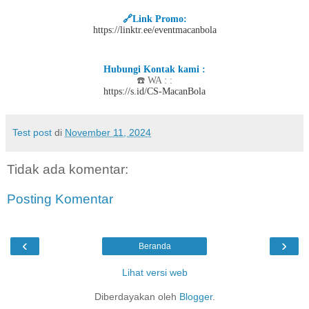
🔗Link Promo:
https://linktr.ee/eventmacanbola
Hubungi Kontak kami :
☎️ WA : :
https://s.id/CS-MacanBola
Test post
di
November 11, 2024
Tidak ada komentar:
Posting Komentar
‹
›
Beranda
Lihat versi web
Diberdayakan oleh
Blogger
.