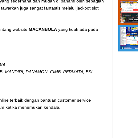
a yang sederhana dan mudah di pahami oleh sebagian
awarkan juga sangat fantastis melalui jackpot slot
tentang website
MACANBOLA
yang tidak ada pada
SIA
CIMB, MANDIRI, DANAMON, CIMB, PERMATA, BSI,
online terbaik dengan bantuan customer service
4 jam ketika menemukan kendala.