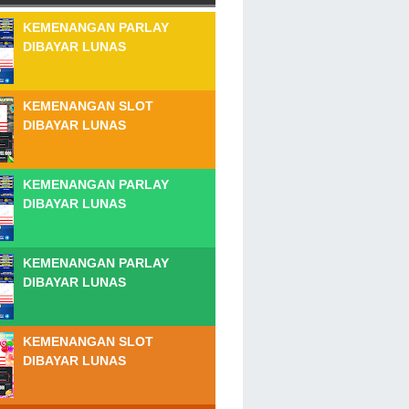
KEMENANGAN PARLAY
DIBAYAR LUNAS
KEMENANGAN SLOT
DIBAYAR LUNAS
KEMENANGAN PARLAY
DIBAYAR LUNAS
KEMENANGAN PARLAY
DIBAYAR LUNAS
KEMENANGAN SLOT
DIBAYAR LUNAS