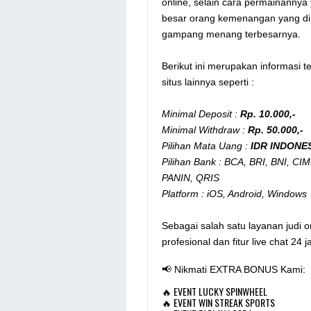
online, selain cara permainanny
besar orang kemenangan yang di t
gampang menang terbesarnya.
Berikut ini merupakan informasi 
situs lainnya seperti :
Minimal Deposit :
Rp. 10.000,-
Minimal Withdraw :
Rp. 50.000,-
Pilihan Mata Uang :
IDR INDONE
Pilihan Bank : BCA, BRI, BNI, 
PANIN, QRIS
Platform : iOS, Android, Windows
Sebagai salah satu layanan judi 
profesional dan fitur live chat 2
📢
Nikmati EXTRA BONUS Kami
:
🔥
EVENT LUCKY SPINWHEEL
🔥
EVENT WIN STREAK SPORTS