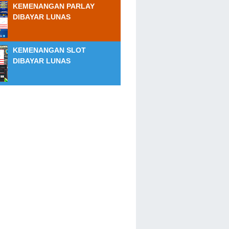
KEMENANGAN PARLAY
DIBAYAR LUNAS
KEMENANGAN SLOT
DIBAYAR LUNAS