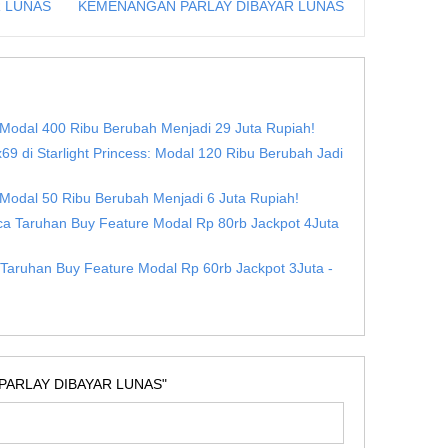
 LUNAS
KEMENANGAN PARLAY DIBAYAR LUNAS
Modal 400 Ribu Berubah Menjadi 29 Juta Rupiah!
 di Starlight Princess: Modal 120 Ribu Berubah Jadi
Modal 50 Ribu Berubah Menjadi 6 Juta Rupiah!
aca Taruhan Buy Feature Modal Rp 80rb Jackpot 4Juta
 Taruhan Buy Feature Modal Rp 60rb Jackpot 3Juta -
PARLAY DIBAYAR LUNAS"