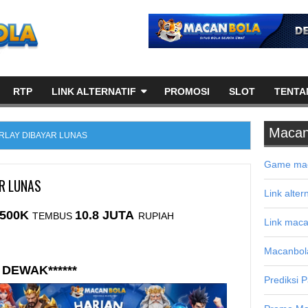
RTP
LINK ALTERNATIF
PROMOSI
SLOT
TENTA
Macanb
LAY DIBAYAR LUNAS
Game ma
R LUNAS
Link alter
500K
10.8 JUTA
TEMBUS
RUPIAH
Link mac
Macanbola
 : DEWAK
******
Prediksi 