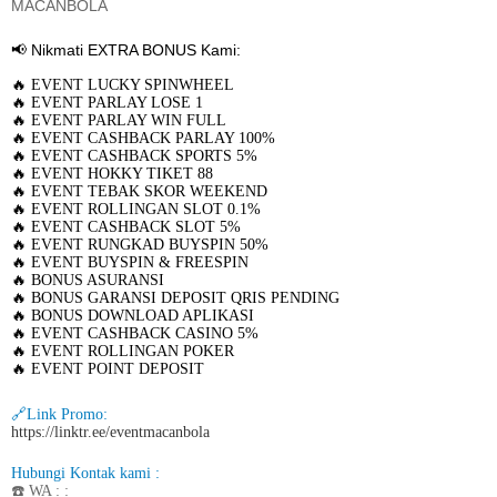
MACANBOLA
📢
Nikmati EXTRA BONUS Kami
:
🔥
EVENT LUCKY SPINWHEEL
🔥
EVENT PARLAY LOSE 1
🔥
EVENT PARLAY WIN FULL
🔥
EVENT CASHBACK PARLAY 100%
🔥
EVENT CASHBACK SPORTS 5%
🔥
EVENT HOKKY TIKET 88
🔥
EVENT TEBAK SKOR WEEKEND
🔥 EVENT ROLLINGAN SLOT 0.1%
🔥
EVENT CASHBACK SLOT 5%
🔥 EVENT RUNGKAD BUYSPIN 50%
🔥 EVENT BUYSPIN & FREESPIN
🔥 BONUS ASURANSI
🔥 BONUS GARANSI DEPOSIT QRIS PENDING
🔥 BONUS DOWNLOAD APLIKASI
🔥 EVENT CASHBACK CASINO 5%
🔥 EVENT ROLLINGAN POKER
🔥 EVENT POINT DEPOSIT
🔗Link Promo:
https://linktr.ee/eventmacanbola
Hubungi Kontak kami :
☎️ WA : :