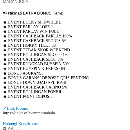
MACANBOLA
📢
Nikmati EXTRA BONUS Kami
:
🔥
EVENT LUCKY SPINWHEEL
🔥
EVENT PARLAY LOSE 1
🔥
EVENT PARLAY WIN FULL
🔥
EVENT CASHBACK PARLAY 100%
🔥
EVENT CASHBACK SPORTS 5%
🔥
EVENT HOKKY TIKET 88
🔥
EVENT TEBAK SKOR WEEKEND
🔥 EVENT ROLLINGAN SLOT 0.1%
🔥
EVENT CASHBACK SLOT 5%
🔥 EVENT RUNGKAD BUYSPIN 50%
🔥 EVENT BUYSPIN & FREESPIN
🔥 BONUS ASURANSI
🔥 BONUS GARANSI DEPOSIT QRIS PENDING
🔥 BONUS DOWNLOAD APLIKASI
🔥 EVENT CASHBACK CASINO 5%
🔥 EVENT ROLLINGAN POKER
🔥 EVENT POINT DEPOSIT
🔗Link Promo:
https://linktr.ee/eventmacanbola
Hubungi Kontak kami :
☎️ WA : :