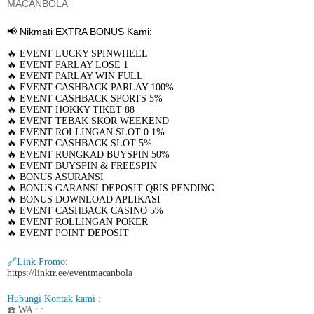
MACANBOLA
📢
Nikmati EXTRA BONUS Kami
:
🔥
EVENT LUCKY SPINWHEEL
🔥
EVENT PARLAY LOSE 1
🔥
EVENT PARLAY WIN FULL
🔥
EVENT CASHBACK PARLAY 100%
🔥
EVENT CASHBACK SPORTS 5%
🔥
EVENT HOKKY TIKET 88
🔥
EVENT TEBAK SKOR WEEKEND
🔥 EVENT ROLLINGAN SLOT 0.1%
🔥
EVENT CASHBACK SLOT 5%
🔥 EVENT RUNGKAD BUYSPIN 50%
🔥 EVENT BUYSPIN & FREESPIN
🔥 BONUS ASURANSI
🔥 BONUS GARANSI DEPOSIT QRIS PENDING
🔥 BONUS DOWNLOAD APLIKASI
🔥 EVENT CASHBACK CASINO 5%
🔥 EVENT ROLLINGAN POKER
🔥 EVENT POINT DEPOSIT
🔗Link Promo:
https://linktr.ee/eventmacanbola
Hubungi Kontak kami :
☎️ WA : :