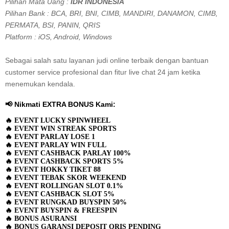
Pilihan Mata Uang :
IDR INDONESIA
Pilihan Bank : BCA, BRI, BNI, CIMB, MANDIRI, DANAMON, CIMB,
PERMATA, BSI, PANIN, QRIS
Platform : iOS, Android, Windows
Sebagai salah satu layanan judi online terbaik dengan bantuan
customer service profesional dan fitur live chat 24 jam ketika
menemukan kendala.
📢
Nikmati EXTRA BONUS Kami
:
🔥
EVENT LUCKY SPINWHEEL
🔥
EVENT WIN STREAK SPORTS
🔥
EVENT PARLAY LOSE 1
🔥
EVENT PARLAY WIN FULL
🔥
EVENT CASHBACK PARLAY 100%
🔥
EVENT CASHBACK SPORTS 5%
🔥
EVENT HOKKY TIKET 88
🔥
EVENT TEBAK SKOR WEEKEND
🔥 EVENT ROLLINGAN SLOT 0.1%
🔥
EVENT CASHBACK SLOT 5%
🔥 EVENT RUNGKAD BUYSPIN 50%
🔥 EVENT BUYSPIN & FREESPIN
🔥 BONUS ASURANSI
🔥 BONUS GARANSI DEPOSIT QRIS PENDING