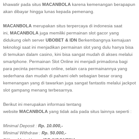
khawatir pada situs
MACANBOLA
karena kemenangan berapapun
akan dibayar hingga lunas kepada pemenang.
MACANBOLA
merupakan situs terpercaya di indonesia saat
ini,
MACANBOLA
juga memiliki permainan slot gacor yang
didukung oleh server
UBOBET & IDN
Berkembangnya kemajuan
teknologi saat ini menjadikan permainan slot yang dulu hanya bisa
di temukan dalam casino, kini bisa sangat mudah di akses melalui
smartphone. Permainan Slot Online ini menjadi primadona bagi
para pecinta permainan online, selain cara permainannya yang
sederhana dan mudah di pahami oleh sebagian besar orang
kemenangan yang di tawarkan juga sangat fantastis melalui jackpot
slot gampang menang terbesarnya.
Berikut ini merupakan informasi tentang
website
MACANBOLA
yang tidak ada pada situs lainnya seperti :
Minimal Deposit :
Rp. 10.000,-
Minimal Withdraw :
Rp. 50.000,-