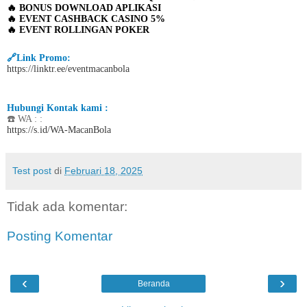
🔥 BONUS DOWNLOAD APLIKASI
🔥 EVENT CASHBACK CASINO 5%
🔥 EVENT ROLLINGAN POKER
🔗Link Promo:
https://linktr.ee/eventmacanbola
Hubungi Kontak kami :
☎️ WA : :
https://s.id/WA-MacanBola
Test post
di
Februari 18, 2025
Tidak ada komentar:
Posting Komentar
‹
›
Beranda