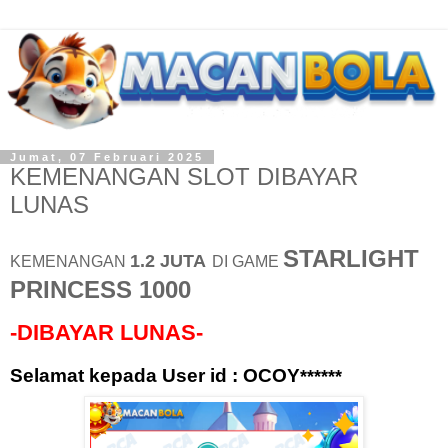
Jumat, 07 Februari 2025
KEMENANGAN SLOT DIBAYAR
LUNAS
STARLIGHT
1.2 JUTA
KEMENANGAN
DI GAME
PRINCESS 1000
-DIBAYAR LUNAS-
Selamat kepada User id : OCOY
******