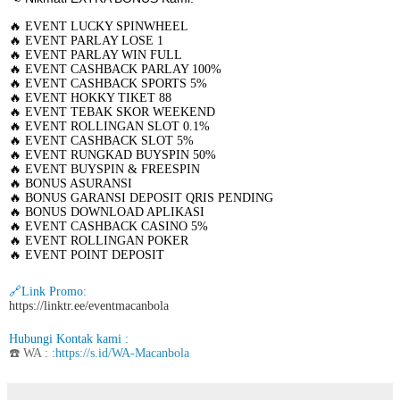
🔥
EVENT LUCKY SPINWHEEL
🔥
EVENT PARLAY LOSE 1
🔥
EVENT PARLAY WIN FULL
🔥
EVENT CASHBACK PARLAY 100%
🔥
EVENT CASHBACK SPORTS 5%
🔥
EVENT HOKKY TIKET 88
🔥
EVENT TEBAK SKOR WEEKEND
🔥 EVENT ROLLINGAN SLOT 0.1%
🔥
EVENT CASHBACK SLOT 5%
🔥 EVENT RUNGKAD BUYSPIN 50%
🔥 EVENT BUYSPIN & FREESPIN
🔥 BONUS ASURANSI
🔥 BONUS GARANSI DEPOSIT QRIS PENDING
🔥 BONUS DOWNLOAD APLIKASI
🔥 EVENT CASHBACK CASINO 5%
🔥 EVENT ROLLINGAN POKER
🔥 EVENT POINT DEPOSIT
🔗Link Promo:
https://linktr.ee/eventmacanbola
Hubungi Kontak kami :
☎️ WA : :
https://s.id/WA-Macanbola