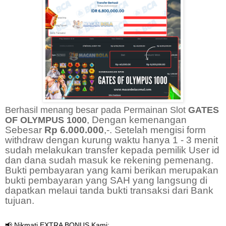
Berhasil menang besar pada Permainan Slot
GATES
, Dengan kemenangan
OF OLYMPUS 1000
Sebesar
Rp 6.000.000
,-
. Setelah mengisi form
withdraw dengan kurung waktu hanya 1 - 3 menit
sudah melakukan transfer kepada pemilik User id
dan dana sudah masuk ke rekening pemenang.
Bukti pembayaran yang kami berikan merupakan
bukti pembayaran yang
SAH
yang langsung di
dapatkan melaui tanda bukti transaksi dari Bank
tujuan.
📢
Nikmati EXTRA BONUS Kami
: