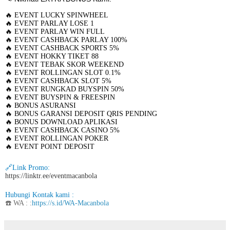
🔥
EVENT LUCKY SPINWHEEL
🔥
EVENT PARLAY LOSE 1
🔥
EVENT PARLAY WIN FULL
🔥
EVENT CASHBACK PARLAY 100%
🔥
EVENT CASHBACK SPORTS 5%
🔥
EVENT HOKKY TIKET 88
🔥
EVENT TEBAK SKOR WEEKEND
🔥 EVENT ROLLINGAN SLOT 0.1%
🔥
EVENT CASHBACK SLOT 5%
🔥 EVENT RUNGKAD BUYSPIN 50%
🔥 EVENT BUYSPIN & FREESPIN
🔥 BONUS ASURANSI
🔥 BONUS GARANSI DEPOSIT QRIS PENDING
🔥 BONUS DOWNLOAD APLIKASI
🔥 EVENT CASHBACK CASINO 5%
🔥 EVENT ROLLINGAN POKER
🔥 EVENT POINT DEPOSIT
🔗Link Promo:
https://linktr.ee/eventmacanbola
Hubungi Kontak kami :
☎️ WA : :
https://s.id/WA-Macanbola