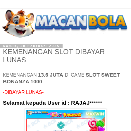
Kamis, 20 Februari 2025
KEMENANGAN SLOT DIBAYAR
LUNAS
13.6 JUTA
SLOT SWEET
KEMENANGAN
DI GAME
BONANZA 1000
-DIBAYAR LUNAS-
Selamat kepada User id : RAJAJ
******