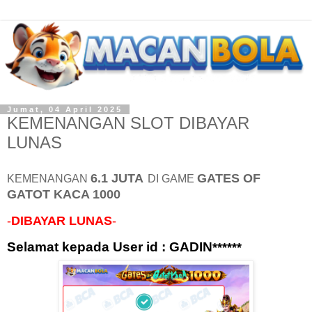
Jumat, 04 April 2025
KEMENANGAN SLOT DIBAYAR
LUNAS
6.1 JUTA
GATES OF
KEMENANGAN
DI GAME
GATOT KACA 1000
-
DIBAYAR LUNAS
-
Selamat kepada User id : GADIN
******