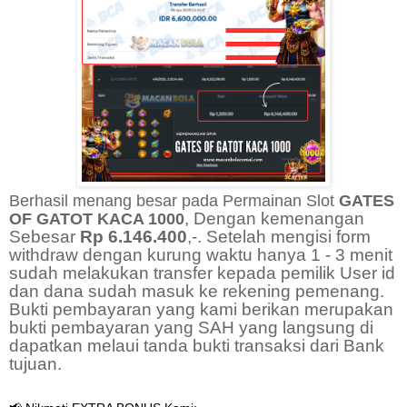
Berhasil menang besar pada Permainan Slot
GATES
, Dengan kemenangan
OF GATOT KACA 1000
Sebesar
Rp 6.146.400
,-
. Setelah mengisi form
withdraw dengan kurung waktu hanya 1 - 3 menit
sudah melakukan transfer kepada pemilik User id
dan dana sudah masuk ke rekening pemenang.
Bukti pembayaran yang kami berikan merupakan
bukti pembayaran yang
SAH
yang langsung di
dapatkan melaui tanda bukti transaksi dari Bank
tujuan.