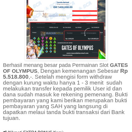
Berhasil menang besar pada Permainan Slot
GATES
, Dengan kemenangan Sebesar
Rp
OF OLYMPUS
5.518.800
,-
. Setelah mengisi form withdraw
dengan kurung waktu hanya 1 - 3 menit sudah
melakukan transfer kepada pemilik User id dan
dana sudah masuk ke rekening pemenang. Bukti
pembayaran yang kami berikan merupakan bukti
pembayaran yang
SAH
yang langsung di
dapatkan melaui tanda bukti transaksi dari Bank
tujuan.