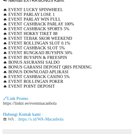
📢
Nikmati EXTRA BONUS Kami
:
🔥
EVENT LUCKY SPINWHEEL
🔥
EVENT PARLAY LOSE 1
🔥
EVENT PARLAY WIN FULL
🔥
EVENT CASHBACK PARLAY 100%
🔥
EVENT CASHBACK SPORTS 5%
🔥
EVENT HOKKY TIKET 88
🔥
EVENT TEBAK SKOR WEEKEND
🔥 EVENT ROLLINGAN SLOT 0.1%
🔥
EVENT CASHBACK SLOT 5%
🔥 EVENT RUNGKAD BUYSPIN 50%
🔥 EVENT BUYSPIN & FREESPIN
🔥 BONUS ASURANSI SALDO
🔥 BONUS GARANSI DEPOSIT QRIS PENDING
🔥 BONUS DOWNLOAD APLIKASI
🔥 EVENT CASHBACK CASINO 5%
🔥 EVENT ROLLINGAN POKER
🔥 EVENT POINT DEPOSIT
🔗Link Promo:
https://linktr.ee/eventmacanbola
Hubungi Kontak kami :
☎️ WA : :
https://s.id/WA-Macanbola