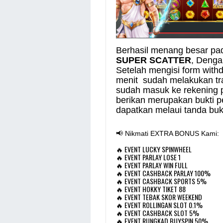
Berhasil menang besar pa
SUPER SCATTER
, Deng
Setelah mengisi form with
menit sudah melakukan tra
sudah masuk ke rekening 
berikan merupakan bukti
dapatkan melaui tanda bukt
📢
Nikmati EXTRA BONUS Kami
:
🔥
EVENT LUCKY SPINWHEEL
🔥
EVENT PARLAY LOSE 1
🔥
EVENT PARLAY WIN FULL
🔥
EVENT CASHBACK PARLAY 100%
🔥
EVENT CASHBACK SPORTS 5%
🔥
EVENT HOKKY TIKET 88
🔥
EVENT TEBAK SKOR WEEKEND
🔥 EVENT ROLLINGAN SLOT 0.1%
🔥
EVENT CASHBACK SLOT 5%
🔥 EVENT RUNGKAD BUYSPIN 50%