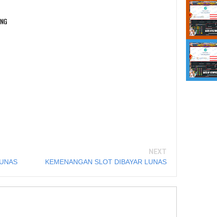
ING
NEXT
LUNAS
KEMENANGAN SLOT DIBAYAR LUNAS