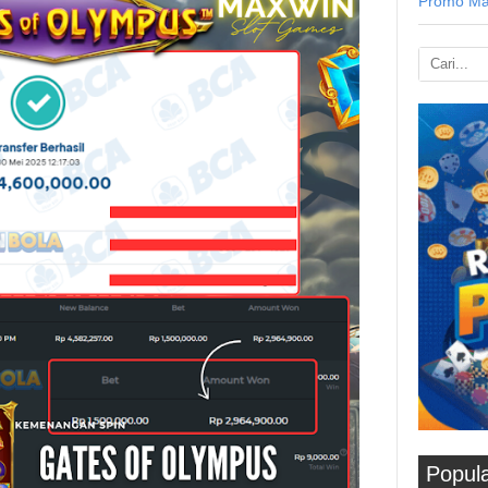
Promo Ma
Popul