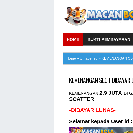
HOME
BUKTI PEMBAYARAN
Home
»
Unlabelled
»
KEMENANGAN SLO
KEMENANGAN SLOT DIBAYAR 
2.9 JUTA
KEMENANGAN
DI 
SCATTER
-
DIBAYAR LUNAS
-
Selamat kepada User id :