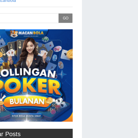
canbola
GO
ar Posts