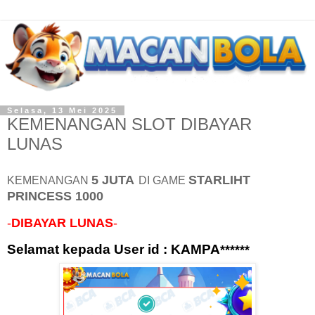
Selasa, 13 Mei 2025
KEMENANGAN SLOT DIBAYAR
LUNAS
5 JUTA
STARLIHT
KEMENANGAN
DI GAME
PRINCESS 1000
-
DIBAYAR LUNAS
-
Selamat kepada User id : KAMPA
******