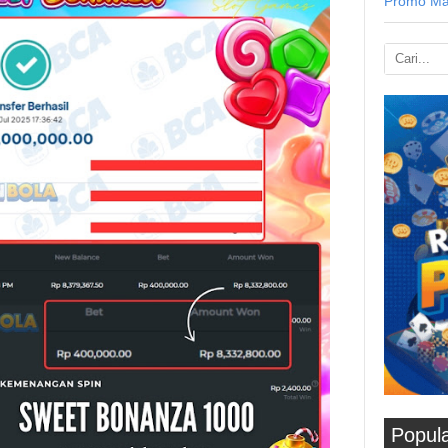
Promo Ma
Popul