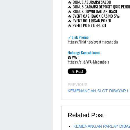
🔥 BONUS ASURANSI SALDO
🔥 BONUS GARANSI DEPOSIT QRIS PEND
🔥 BONUS DOWNLOAD APLIKASI
🔥 EVENT CASHBACK CASINO 5%
🔥 EVENT ROLLINGAN POKER
🔥 EVENT POINT DEPOSIT
🔗Link Promo:
https://linktr.ee/eventmacanbola
Hubungi Kontak kami :
☎️ WA : :
https://s.id/WA-Macanbola
PREVIOUS
KEMENANGAN SLOT DIBAYAR 
Related Post:
KEMENANGAN PARLAY DIBA