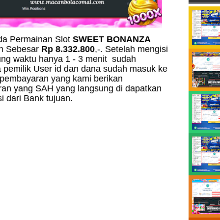
da Permainan Slot
SWEET BONANZA
n Sebesar
Rp 8.332.800
,-
. Setelah mengisi
ung waktu hanya 1 - 3 menit sudah
 pemilik User id dan dana sudah masuk ke
 pembayaran yang kami berikan
ran yang
SAH
yang langsung di dapatkan
i dari Bank tujuan.