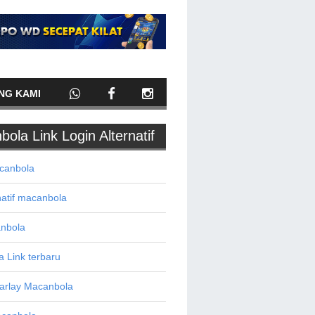
NG KAMI
ola Link Login Alternatif
canbola
natif macanbola
anbola
 Link terbaru
Parlay Macanbola