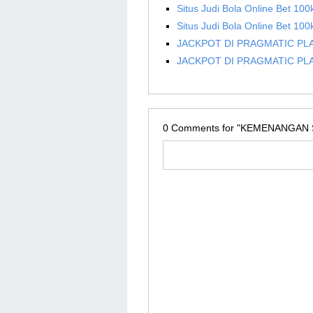
Situs Judi Bola Online Bet 100
Situs Judi Bola Online Bet 100
JACKPOT DI PRAGMATIC PL
JACKPOT DI PRAGMATIC PL
0
Comments for "KEMENANGAN 