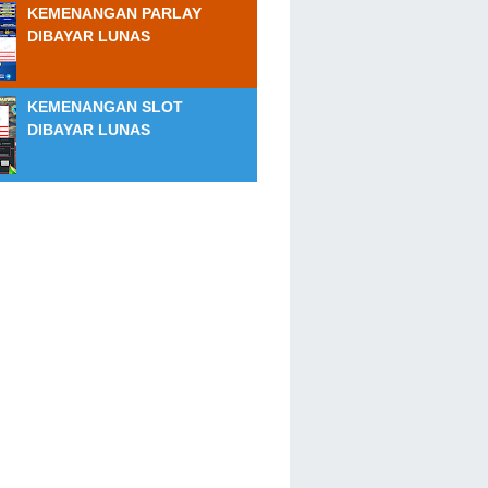
KEMENANGAN PARLAY
DIBAYAR LUNAS
KEMENANGAN SLOT
DIBAYAR LUNAS