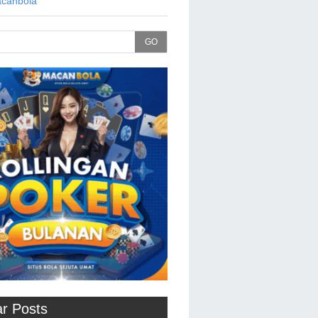
canbola
GO
ar Posts