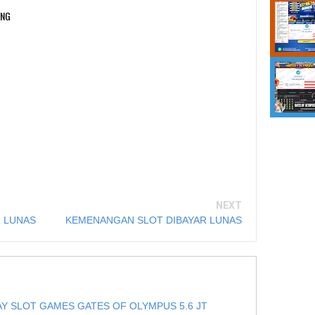
ING
NEXT
 LUNAS
KEMENANGAN SLOT DIBAYAR LUNAS
AY SLOT GAMES GATES OF OLYMPUS 5.6 JT