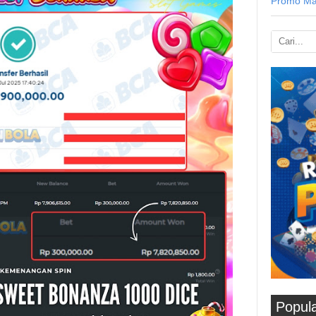
Promo Ma
Popul