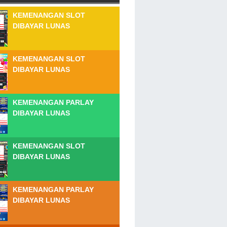
KEMENANGAN SLOT
DIBAYAR LUNAS
KEMENANGAN SLOT
DIBAYAR LUNAS
KEMENANGAN PARLAY
DIBAYAR LUNAS
KEMENANGAN SLOT
DIBAYAR LUNAS
KEMENANGAN PARLAY
DIBAYAR LUNAS