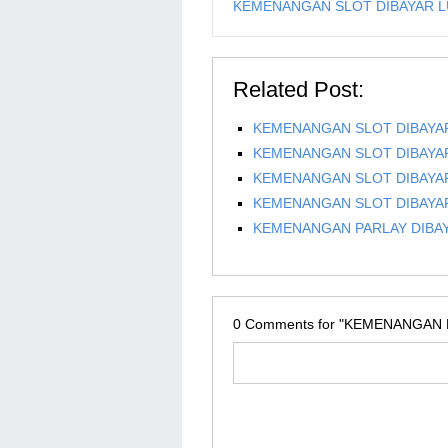
KEMENANGAN SLOT DIBAYAR 
Related Post:
KEMENANGAN SLOT DIBAYA
KEMENANGAN SLOT DIBAYA
KEMENANGAN SLOT DIBAYA
KEMENANGAN SLOT DIBAYA
KEMENANGAN PARLAY DIBA
0
Comments for "KEMENANGAN 