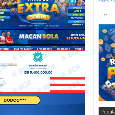
Promo Ma
Popul