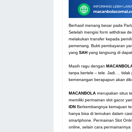
Berhasil menang besar pada Pa
Setelah mengisi form withdraw d
melakukan transfer kepada pemil
pemenang. Bukti pembayaran yan
yang
SAH
yang langsung di dapat
Masih ragu dengan
MACANBOL
tanpa bertele – tele. Jadi…. tidak
kemenangan berapapun akan dib
MACANBOLA
merupakan situs te
memiliki permainan slot gacor ya
IDN
Berkembangnya kemajuan tekno
hanya bisa di temukan dalam casi
smartphone. Permainan Slot Onlin
online, selain cara permainanny