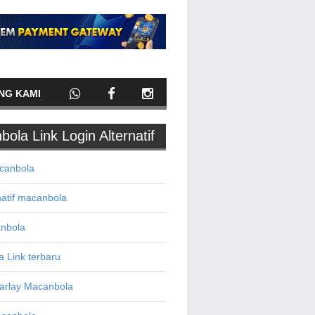
NG KAMI
ola Link Login Alternatif
canbola
natif macanbola
anbola
 Link terbaru
Parlay Macanbola