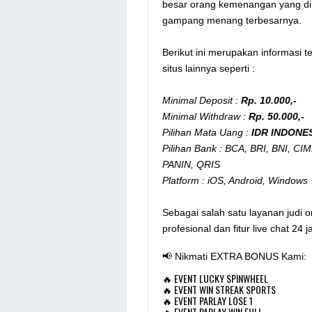
besar orang kemenangan yang di t
gampang menang terbesarnya.
Berikut ini merupakan informasi 
situs lainnya seperti :
Minimal Deposit :
Rp. 10.000,-
Minimal Withdraw :
Rp. 50.000,-
Pilihan Mata Uang :
IDR INDONE
Pilihan Bank : BCA, BRI, BNI, 
PANIN, QRIS
Platform : iOS, Android, Windows
Sebagai salah satu layanan judi 
profesional dan fitur live chat 2
📢
Nikmati EXTRA BONUS Kami
:
🔥
EVENT LUCKY SPINWHEEL
🔥
EVENT WIN STREAK SPORTS
🔥
EVENT PARLAY LOSE 1
🔥
EVENT PARLAY WIN FULL