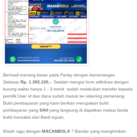
Berhasil menang besar pada Parlay dengan kemenangan
Sebesar
Rp. 1.393.100
,-
. Setelah mengisi form withdraw dengan
kurung waktu hanya 1 - 3 menit sudah melakukan transfer kepada
pemilik User id dan dana sudah masuk ke rekening pemenang.
Bukti pembayaran yang kami berikan merupakan bukti
pembayaran yang
SAH
yang langsung di dapatkan melaui tanda
bukti transaksi dari Bank tujuan.
Masih ragu dengan
MACANBOLA
? Bandar yang mengirimkan