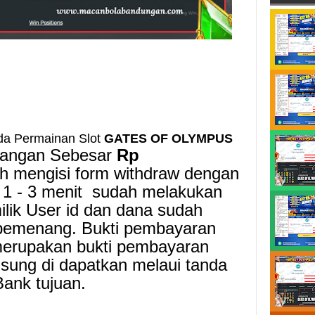
da Permainan Slot
GATES OF OLYMPUS
nangan Sebesar
Rp
ah mengisi form withdraw dengan
 1 - 3 menit sudah melakukan
ilik User id dan dana sudah
pemenang. Bukti pembayaran
merupakan bukti pembayaran
sung di dapatkan melaui tanda
Bank tujuan.