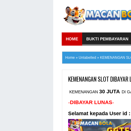
HOME
BUKTI PEMBAYARAN
Home
»
Unlabelled
»
KEMENANGAN SLO
KEMENANGAN SLOT DIBAYAR 
30 JUTA
KEMENANGAN
DI 
-
DIBAYAR LUNAS
-
Selamat kepada User id :