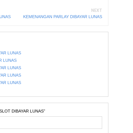
NEXT
LUNAS
KEMENANGAN PARLAY DIBAYAR LUNAS
YAR LUNAS
R LUNAS
YAR LUNAS
YAR LUNAS
YAR LUNAS
SLOT DIBAYAR LUNAS"