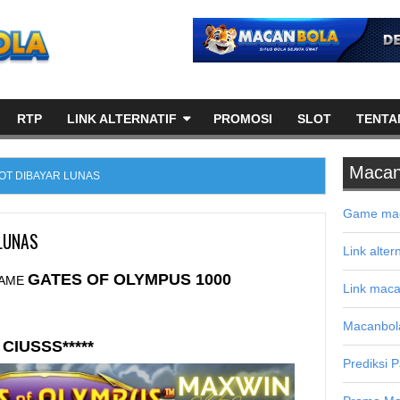
RTP
LINK ALTERNATIF
PROMOSI
SLOT
TENTA
Macanb
T DIBAYAR LUNAS
Game ma
LUNAS
Link alter
GATES OF OLYMPUS 1000
GAME
Link mac
Macanbola
CIUSSS
*****
Prediksi 