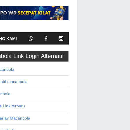
NG KAMI
ola Link Login Alternatif
canbola
natif macanbola
anbola
 Link terbaru
Parlay Macanbola