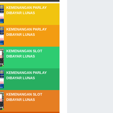
KEMENANGAN PARLAY
DIBAYAR LUNAS
KEMENANGAN PARLAY
DIBAYAR LUNAS
KEMENANGAN SLOT
DIBAYAR LUNAS
KEMENANGAN PARLAY
DIBAYAR LUNAS
KEMENANGAN SLOT
DIBAYAR LUNAS