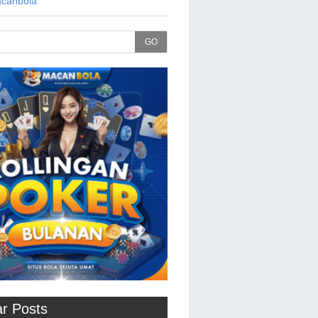
canbola
GO
ar Posts