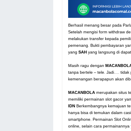
Berhasil menang besar pada Pa
Setelah mengisi form withdraw d
melakukan transfer kepada pemil
pemenang. Bukti pembayaran yan
yang
SAH
yang langsung di dapat
Masih ragu dengan
MACANBOL
tanpa bertele – tele. Jadi…. tidak
kemenangan berapapun akan dib
MACANBOLA
merupakan situs te
memiliki permainan slot gacor ya
IDN
Berkembangnya kemajuan tekno
hanya bisa di temukan dalam casi
smartphone. Permainan Slot Onlin
online, selain cara permainanny