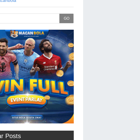
canbola
GO
ar Posts