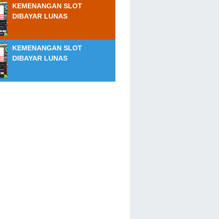
KEMENANGAN SLOT
DIBAYAR LUNAS
KEMENANGAN SLOT
DIBAYAR LUNAS