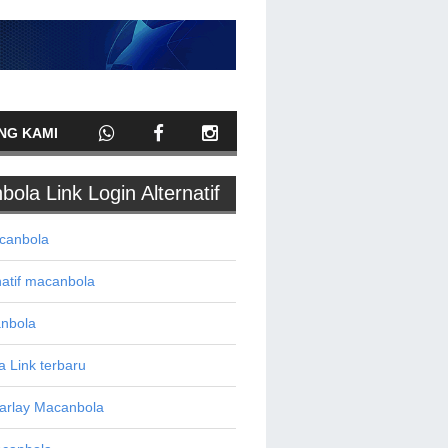
NG KAMI
ola Link Login Alternatif
canbola
natif macanbola
anbola
 Link terbaru
Parlay Macanbola