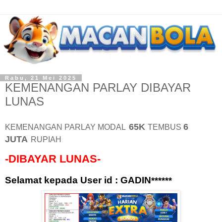
Rabu, 21 Mei 2025
KEMENANGAN PARLAY DIBAYAR
LUNAS
65K
6
KEMENANGAN PARLAY MODAL
TEMBUS
JUTA
RUPIAH
-DIBAYAR LUNAS-
Selamat kepada User id : GADIN
******