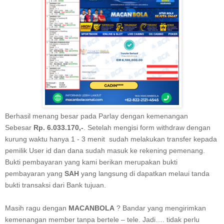
Berhasil menang besar pada Parlay dengan kemenangan
Sebesar
Rp. 6.033.170
,-
. Setelah mengisi form withdraw dengan
kurung waktu hanya 1 - 3 menit sudah melakukan transfer kepada
pemilik User id dan dana sudah masuk ke rekening pemenang.
Bukti pembayaran yang kami berikan merupakan bukti
pembayaran yang
SAH
yang langsung di dapatkan melaui tanda
bukti transaksi dari Bank tujuan.
Masih ragu dengan
MACANBOLA
? Bandar yang mengirimkan
kemenangan member tanpa bertele – tele. Jadi…. tidak perlu