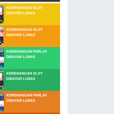
KEMENANGAN SLOT
DIBAYAR LUNAS
KEMENANGAN SLOT
DIBAYAR LUNAS
KEMENANGAN PARLAY
DIBAYAR LUNAS
KEMENANGAN SLOT
DIBAYAR LUNAS
KEMENANGAN PARLAY
DIBAYAR LUNAS