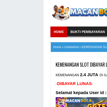
HOME
BUKTI PEMBAYARAN
Home
»
Unlabelled
»
KEMENANGAN SLO
KEMENANGAN SLOT DIBAYAR 
2.4 JUTA
KEMENANGAN
DI 
-
DIBAYAR LUNAS
-
Selamat kepada User id