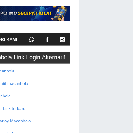
NG KAMI
ola Link Login Alternatif
canbola
natif macanbola
anbola
 Link terbaru
Parlay Macanbola