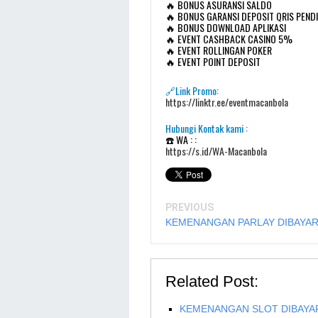
🔥 BONUS ASURANSI SALDO
🔥 BONUS GARANSI DEPOSIT QRIS PEND
🔥 BONUS DOWNLOAD APLIKASI
🔥 EVENT CASHBACK CASINO 5%
🔥 EVENT ROLLINGAN POKER
🔥 EVENT POINT DEPOSIT
🔗Link Promo:
https://linktr.ee/eventmacanbola
Hubungi Kontak kami :
☎️ WA : :
https://s.id/WA-Macanbola
PREVIOUS
KEMENANGAN PARLAY DIBAYAR
Related Post:
KEMENANGAN SLOT DIBAYA