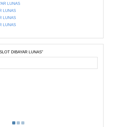
YAR LUNAS
R LUNAS
R LUNAS
R LUNAS
SLOT DIBAYAR LUNAS"